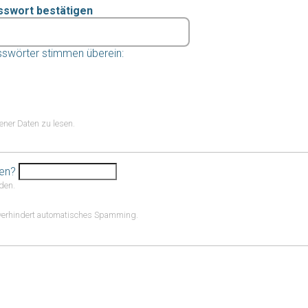
sswort bestätigen
swörter stimmen überein:
er Daten zu lesen.
hen?
den.
d verhindert automatisches Spamming.