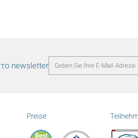
το newsletter
Preise
Teilneh