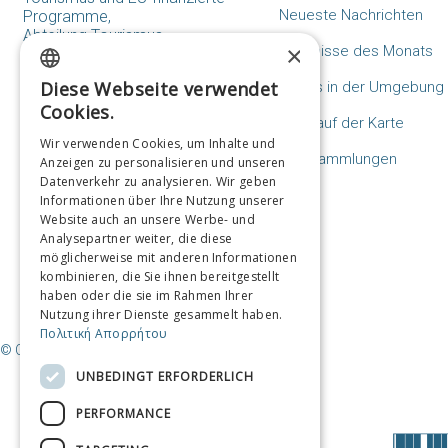
Neueste Nachrichten
Programme,
Abteilung Tourismus,
×
Ereignisse des Monats
Makras Stoas 15, 18531,
Peiraias
Diese Webseite verwendet
Hotels in der Umgebung
Tel: 214.405.3453-4-5
GREEK
Cookies.
tourismos@piraeus.gov.gr
Ziele auf der Karte
ENGLISH
Wir verwenden Cookies, um Inhalte und
Kontaktformular
Fotosammlungen
Anzeigen zu personalisieren und unseren
FRENCH
Datenverkehr zu analysieren. Wir geben
FAQs
ITALIAN
Informationen über Ihre Nutzung unserer
Website auch an unsere Werbe- und
GERMAN
Analysepartner weiter, die diese
möglicherweise mit anderen Informationen
SPANISH
kombinieren, die Sie ihnen bereitgestellt
haben oder die sie im Rahmen Ihrer
CHINESE (SIMPLIFIED)
Nutzung ihrer Dienste gesammelt haben.
Πολιτική Απορρήτου
CHINESE
© Copyright Reiseziel Piräus / Gemeinde Piräus
UNBEDINGT ERFORDERLICH
PERFORMANCE