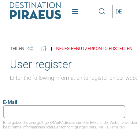
see
get
grap
Sprache
our
our
some
gallery
phone
info
TEILEN
|
NEUES BENUTZERKONTO ERSTELLEN
User register
Enter the following information to register on our webs
E-Mail
Bitte geben Sie eine gültige E-Mail-Adresse ein. Alle E-Mails der Website werde
bestimmte Informationen oder Benachrichtigungen per E-Mail zu erhalten.