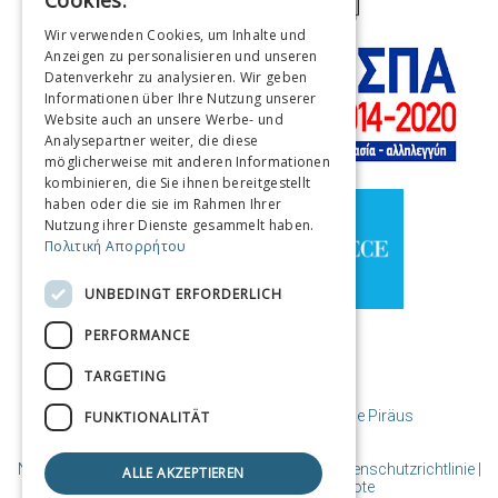
Cookies.
ENGLISH
Wir verwenden Cookies, um Inhalte und
Anzeigen zu personalisieren und unseren
FRENCH
Datenverkehr zu analysieren. Wir geben
ITALIAN
Informationen über Ihre Nutzung unserer
Website auch an unsere Werbe- und
GERMAN
Analysepartner weiter, die diese
möglicherweise mit anderen Informationen
SPANISH
kombinieren, die Sie ihnen bereitgestellt
haben oder die sie im Rahmen Ihrer
CHINESE (SIMPLIFIED)
Nutzung ihrer Dienste gesammelt haben.
Πολιτική Απορρήτου
CHINESE
UNBEDINGT ERFORDERLICH
PERFORMANCE
TARGETING
© Copyright Reiseziel Piräus / Gemeinde Piräus
FUNKTIONALITÄT
Nutzungsbedingungen | Richtlinien-Cookies | Datenschutzrichtlinie
|
ALLE AKZEPTIEREN
Entworfen und erstellt von Cosmote