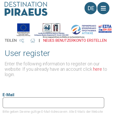
Sprache
TEILEN
|
NEUES BENUTZERKONTO ERSTELLEN
User register
Enter the following information to register on our
website. If you already have an account click
here
to
login.
E-Mail
Bitte geben Sie eine gültige E-Mail-Adresse ein. Alle E-Mails der Website