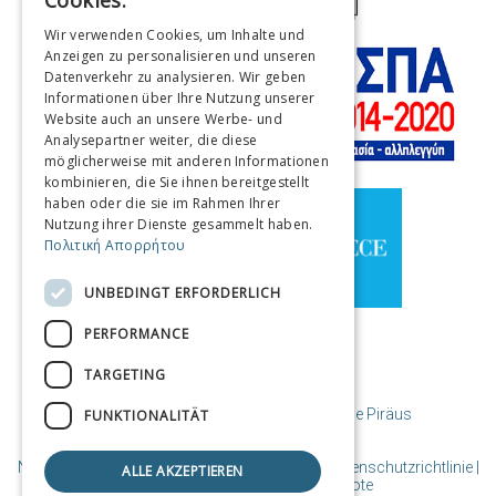
Cookies.
ENGLISH
Wir verwenden Cookies, um Inhalte und
Anzeigen zu personalisieren und unseren
FRENCH
Datenverkehr zu analysieren. Wir geben
ITALIAN
Informationen über Ihre Nutzung unserer
Website auch an unsere Werbe- und
GERMAN
Analysepartner weiter, die diese
möglicherweise mit anderen Informationen
SPANISH
kombinieren, die Sie ihnen bereitgestellt
haben oder die sie im Rahmen Ihrer
CHINESE (SIMPLIFIED)
Nutzung ihrer Dienste gesammelt haben.
Πολιτική Απορρήτου
CHINESE
UNBEDINGT ERFORDERLICH
PERFORMANCE
TARGETING
© Copyright Reiseziel Piräus / Gemeinde Piräus
FUNKTIONALITÄT
Nutzungsbedingungen | Richtlinien-Cookies | Datenschutzrichtlinie
|
ALLE AKZEPTIEREN
Entworfen und erstellt von Cosmote