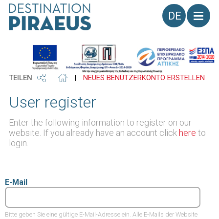
Sprache
TEILEN
|
NEUES BENUTZERKONTO ERSTELLEN
User register
Enter the following information to register on our
website. If you already have an account click
here
to
login.
E-Mail
Bitte geben Sie eine gültige E-Mail-Adresse ein. Alle E-Mails der Website