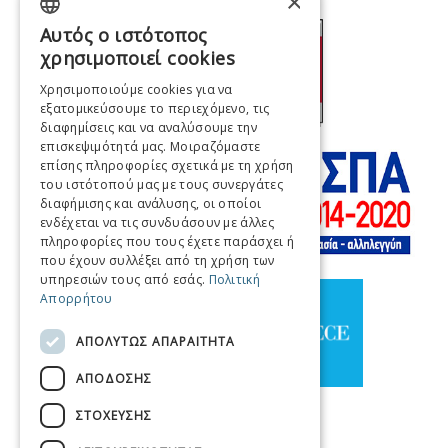
×
Αυτός ο ιστότοπος
GREEK
χρησιμοποιεί cookies
ENGLISH
Χρησιμοποιούμε cookies για να
εξατομικεύσουμε το περιεχόμενο, τις
FRENCH
διαφημίσεις και να αναλύσουμε την
ITALIAN
επισκεψιμότητά μας. Μοιραζόμαστε
επίσης πληροφορίες σχετικά με τη χρήση
GERMAN
του ιστότοπού μας με τους συνεργάτες
διαφήμισης και ανάλυσης, οι οποίοι
SPANISH
ενδέχεται να τις συνδυάσουν με άλλες
πληροφορίες που τους έχετε παράσχει ή
CHINESE (SIMPLIFIED)
που έχουν συλλέξει από τη χρήση των
υπηρεσιών τους από εσάς.
Πολιτική
CHINESE
Απορρήτου
ΑΠΟΛΎΤΩΣ ΑΠΑΡΑΊΤΗΤΑ
ΑΠΌΔΟΣΗΣ
ΣΤΌΧΕΥΣΗΣ