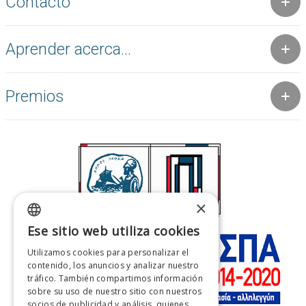
Contacto
Aprender acerca...
Premios
×
Ese sitio web utiliza cookies
GREEK
Utilizamos cookies para personalizar el
ENGLISH
contenido, los anuncios y analizar nuestro
tráfico. También compartimos información
FRENCH
sobre su uso de nuestro sitio con nuestros
socios de publicidad y análisis, quienes
ITALIAN