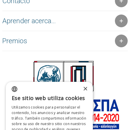
Contacto
Aprender acerca...
Premios
×
Ese sitio web utiliza cookies
GREEK
Utilizamos cookies para personalizar el
ENGLISH
contenido, los anuncios y analizar nuestro
tráfico. También compartimos información
FRENCH
sobre su uso de nuestro sitio con nuestros
socios de publicidad y análisis, quienes
ITALIAN