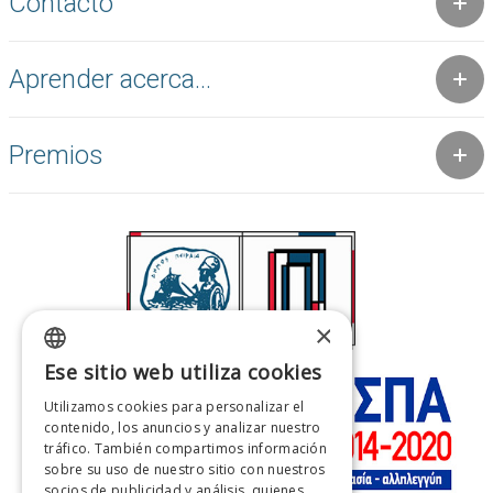
Contacto
Aprender acerca...
Premios
×
Ese sitio web utiliza cookies
GREEK
Utilizamos cookies para personalizar el
ENGLISH
contenido, los anuncios y analizar nuestro
tráfico. También compartimos información
FRENCH
sobre su uso de nuestro sitio con nuestros
socios de publicidad y análisis, quienes
ITALIAN