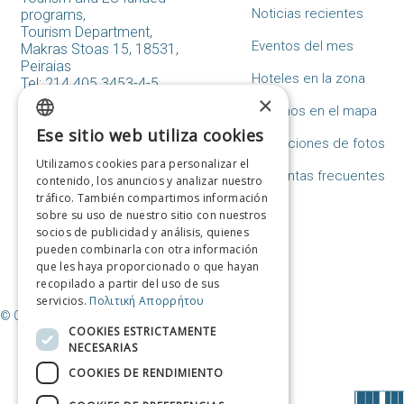
Noticias recientes
programs,
Tourism Department,
Eventos del mes
Makras Stoas 15, 18531,
Peiraias
Hoteles en la zona
Tel: 214.405.3453-4-5
×
tourismos@piraeus.gov.gr
Destinos en el mapa
Formulario de contacto
Ese sitio web utiliza cookies
GREEK
Colecciones de fotos
Utilizamos cookies para personalizar el
ENGLISH
Preguntas frecuentes
contenido, los anuncios y analizar nuestro
tráfico. También compartimos información
FRENCH
sobre su uso de nuestro sitio con nuestros
socios de publicidad y análisis, quienes
ITALIAN
pueden combinarla con otra información
GERMAN
que les haya proporcionado o que hayan
recopilado a partir del uso de sus
SPANISH
servicios.
Πολιτική Απορρήτου
© Copyright Destino El Pireo / Municipio del Pireo
CHINESE (SIMPLIFIED)
COOKIES ESTRICTAMENTE
NECESARIAS
CHINESE
COOKIES DE RENDIMIENTO