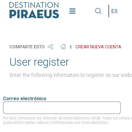
see
get
grap
Idioma
our
our
some
gallery
phone
info
COMPARTE ESTO
|
CREAR NUEVA CUENTA
User register
Enter the following information to register on our webs
Correo electrónico
Por favor, introduzca una dirección de correo electrónico válida. Todos los correos 
quiere recibir ciertas noticias o notificaciones por correo electrónico.