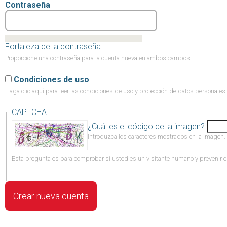
Contraseña
Fortaleza de la contraseña:
Proporcione una contraseña para la cuenta nueva en ambos campos.
Condiciones de uso
Haga clic aquí
para leer las condiciones de uso y protección de datos personales.
CAPTCHA
¿Cuál es el código de la imagen?
Introduzca los caracteres mostrados en la imagen.
Esta pregunta es para comprobar si usted es un visitante humano y prevenir