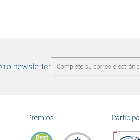
το newsletter
..
Premios
Particip