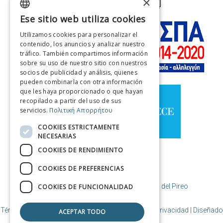
×
Ese sitio web utiliza cookies
GREEK
Utilizamos cookies para personalizar el
ENGLISH
contenido, los anuncios y analizar nuestro
tráfico. También compartimos información
FRENCH
sobre su uso de nuestro sitio con nuestros
socios de publicidad y análisis, quienes
ITALIAN
pueden combinarla con otra información
GERMAN
que les haya proporcionado o que hayan
recopilado a partir del uso de sus
SPANISH
servicios.
Πολιτική Απορρήτου
CHINESE (SIMPLIFIED)
COOKIES ESTRICTAMENTE
NECESARIAS
CHINESE
COOKIES DE RENDIMIENTO
COOKIES DE PREFERENCIAS
© Copyright Destino El Pireo / Municipio del Pireo
COOKIES DE FUNCIONALIDAD
Términos de uso | Política de cookies | Política de privacidad
| Diseñado
ACEPTAR TODO
y creado por Cosmote.