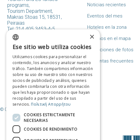
Noticias recientes
programs,
Tourism Department,
Eventos del mes
Makras Stoas 15, 18531,
Peiraias
Hoteles en la zona
Tel: 214.405.3453-4-5
×
tourismos@piraeus.gov.gr
Destinos en el mapa
Formulario de contacto
Ese sitio web utiliza cookies
GREEK
Colecciones de fotos
Utilizamos cookies para personalizar el
ENGLISH
Preguntas frecuentes
contenido, los anuncios y analizar nuestro
tráfico. También compartimos información
FRENCH
sobre su uso de nuestro sitio con nuestros
socios de publicidad y análisis, quienes
ITALIAN
pueden combinarla con otra información
GERMAN
que les haya proporcionado o que hayan
recopilado a partir del uso de sus
SPANISH
servicios.
Πολιτική Απορρήτου
© Copyright Destino El Pireo / Municipio del Pireo
CHINESE (SIMPLIFIED)
COOKIES ESTRICTAMENTE
NECESARIAS
CHINESE
COOKIES DE RENDIMIENTO