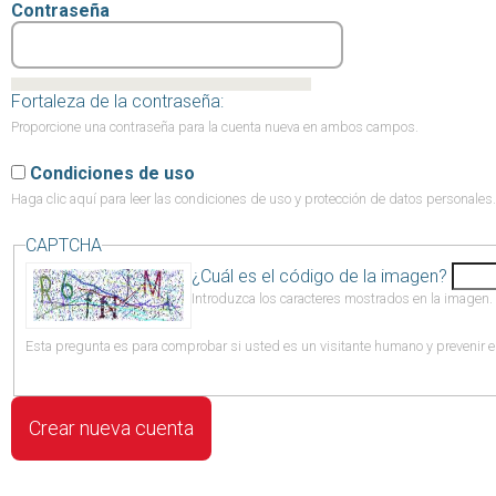
Contraseña
Fortaleza de la contraseña:
Proporcione una contraseña para la cuenta nueva en ambos campos.
Condiciones de uso
Haga clic aquí
para leer las condiciones de uso y protección de datos personales.
CAPTCHA
¿Cuál es el código de la imagen?
Introduzca los caracteres mostrados en la imagen.
Esta pregunta es para comprobar si usted es un visitante humano y prevenir