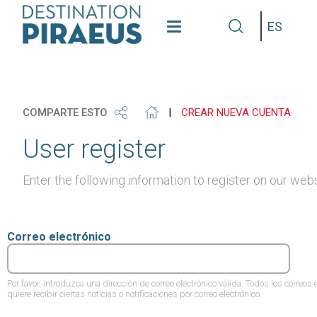
see
get
grap
Idioma
our
our
some
gallery
phone
info
COMPARTE ESTO
|
CREAR NUEVA CUENTA
User register
Enter the following information to register on our webs
Correo electrónico
Por favor, introduzca una dirección de correo electrónico válida. Todos los correos 
quiere recibir ciertas noticias o notificaciones por correo electrónico.