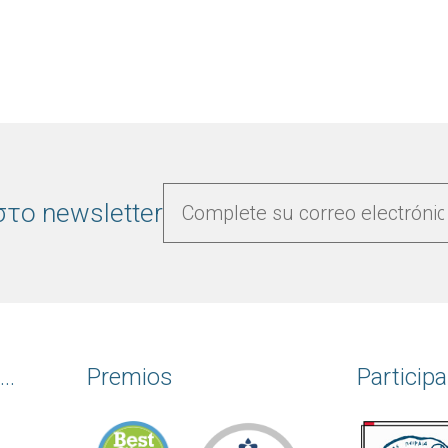
το newsletter
..
Premios
Particip