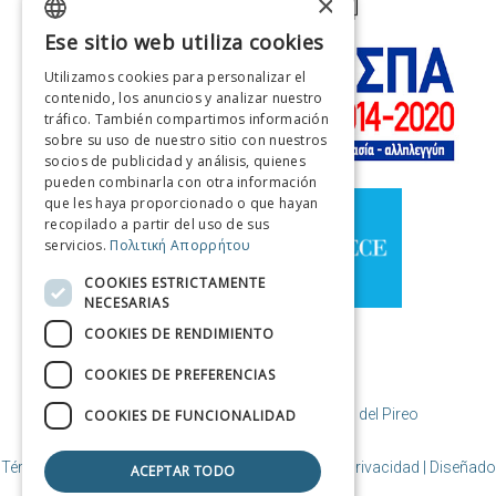
×
Ese sitio web utiliza cookies
GREEK
Utilizamos cookies para personalizar el
ENGLISH
contenido, los anuncios y analizar nuestro
tráfico. También compartimos información
FRENCH
sobre su uso de nuestro sitio con nuestros
socios de publicidad y análisis, quienes
ITALIAN
pueden combinarla con otra información
GERMAN
que les haya proporcionado o que hayan
recopilado a partir del uso de sus
SPANISH
servicios.
Πολιτική Απορρήτου
CHINESE (SIMPLIFIED)
COOKIES ESTRICTAMENTE
NECESARIAS
CHINESE
COOKIES DE RENDIMIENTO
COOKIES DE PREFERENCIAS
© Copyright Destino El Pireo / Municipio del Pireo
COOKIES DE FUNCIONALIDAD
Términos de uso | Política de cookies | Política de privacidad
| Diseñado
ACEPTAR TODO
y creado por Cosmote.