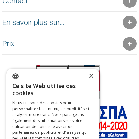
Contact
En savoir plus sur...
Prix
×
Ce site Web utilise des
GREEK
cookies
ENGLISH
Nous utilisons des cookies pour
personnaliser le contenu, les publicités et
FRENCH
analyser notre trafic. Nous partageons
ITALIAN
également des informations sur votre
utilisation de notre site avec nos
GERMAN
partenaires de publicité et d"analyse qui
peuvent les combiner avec d"autres