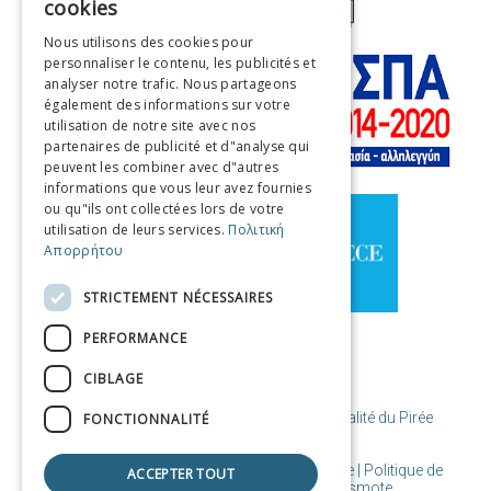
cookies
ENGLISH
Nous utilisons des cookies pour
personnaliser le contenu, les publicités et
FRENCH
analyser notre trafic. Nous partageons
ITALIAN
également des informations sur votre
utilisation de notre site avec nos
GERMAN
partenaires de publicité et d"analyse qui
peuvent les combiner avec d"autres
SPANISH
informations que vous leur avez fournies
ou qu"ils ont collectées lors de votre
CHINESE (SIMPLIFIED)
utilisation de leurs services.
Πολιτική
Απορρήτου
CHINESE
STRICTEMENT NÉCESSAIRES
PERFORMANCE
CIBLAGE
© Copyright Destination Le Pirée / Municipalité du Pirée
FONCTIONNALITÉ
Conditions d'utilisation | Cookies de politique | Politique de
ACCEPTER TOUT
confidentialité
| Conçu et créé par Cosmote