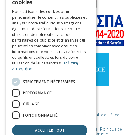
cookies
ENGLISH
Nous utilisons des cookies pour
personnaliser le contenu, les publicités et
FRENCH
analyser notre trafic. Nous partageons
ITALIAN
également des informations sur votre
utilisation de notre site avec nos
GERMAN
partenaires de publicité et d"analyse qui
peuvent les combiner avec d"autres
SPANISH
informations que vous leur avez fournies
ou qu"ils ont collectées lors de votre
CHINESE (SIMPLIFIED)
utilisation de leurs services.
Πολιτική
Απορρήτου
CHINESE
STRICTEMENT NÉCESSAIRES
PERFORMANCE
CIBLAGE
© Copyright Destination Le Pirée / Municipalité du Pirée
FONCTIONNALITÉ
Conditions d'utilisation | Cookies de politique | Politique de
ACCEPTER TOUT
confidentialité
| Conçu et créé par Cosmote