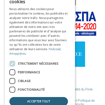
cookies
ENGLISH
Nous utilisons des cookies pour
personnaliser le contenu, les publicités et
FRENCH
analyser notre trafic. Nous partageons
ITALIAN
également des informations sur votre
utilisation de notre site avec nos
GERMAN
partenaires de publicité et d"analyse qui
peuvent les combiner avec d"autres
SPANISH
informations que vous leur avez fournies
ou qu"ils ont collectées lors de votre
CHINESE (SIMPLIFIED)
utilisation de leurs services.
Πολιτική
Απορρήτου
CHINESE
STRICTEMENT NÉCESSAIRES
PERFORMANCE
CIBLAGE
© Copyright Destination Le Pirée / Municipalité du Pirée
FONCTIONNALITÉ
Conditions d'utilisation | Cookies de politique | Politique de
ACCEPTER TOUT
confidentialité
| Conçu et créé par Cosmote