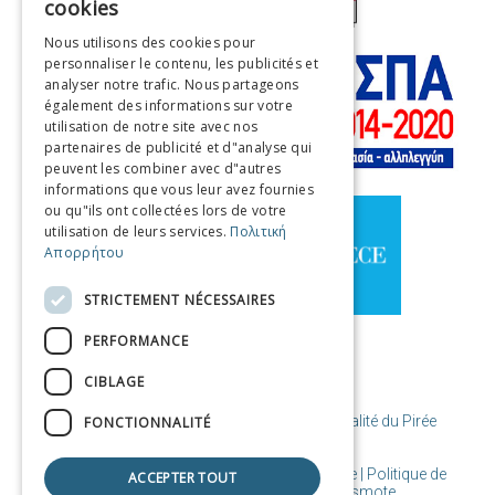
cookies
ENGLISH
Nous utilisons des cookies pour
personnaliser le contenu, les publicités et
FRENCH
analyser notre trafic. Nous partageons
ITALIAN
également des informations sur votre
utilisation de notre site avec nos
GERMAN
partenaires de publicité et d"analyse qui
peuvent les combiner avec d"autres
SPANISH
informations que vous leur avez fournies
ou qu"ils ont collectées lors de votre
CHINESE (SIMPLIFIED)
utilisation de leurs services.
Πολιτική
Απορρήτου
CHINESE
STRICTEMENT NÉCESSAIRES
PERFORMANCE
CIBLAGE
© Copyright Destination Le Pirée / Municipalité du Pirée
FONCTIONNALITÉ
Conditions d'utilisation | Cookies de politique | Politique de
ACCEPTER TOUT
confidentialité
| Conçu et créé par Cosmote