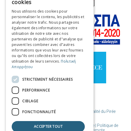
cookies
ENGLISH
Nous utilisons des cookies pour
personnaliser le contenu, les publicités et
FRENCH
analyser notre trafic. Nous partageons
ITALIAN
également des informations sur votre
utilisation de notre site avec nos
GERMAN
partenaires de publicité et d"analyse qui
peuvent les combiner avec d"autres
SPANISH
informations que vous leur avez fournies
ou qu"ils ont collectées lors de votre
CHINESE (SIMPLIFIED)
utilisation de leurs services.
Πολιτική
Απορρήτου
CHINESE
STRICTEMENT NÉCESSAIRES
PERFORMANCE
CIBLAGE
© Copyright Destination Le Pirée / Municipalité du Pirée
FONCTIONNALITÉ
Conditions d'utilisation | Cookies de politique | Politique de
ACCEPTER TOUT
confidentialité
| Conçu et créé par Cosmote