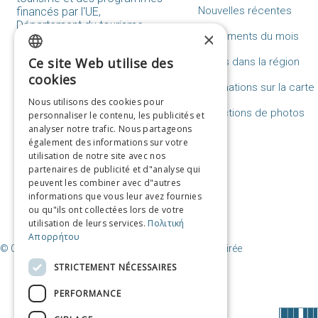
Nouvelles récentes
financés par l'UE,
Département du tourisme
×
Événements du mois
Makras Stoas 15, 18531,
Peiraias
Ce site Web utilise des
Hôtels dans la région
Tel: 214.405.3453-4-5
GREEK
cookies
tourismos@piraeus.gov.gr
Destinations sur la carte
ENGLISH
Nous utilisons des cookies pour
Formulaire de contact
Collections de photos
personnaliser le contenu, les publicités et
FRENCH
analyser notre trafic. Nous partageons
FAQ
ITALIAN
également des informations sur votre
utilisation de notre site avec nos
GERMAN
partenaires de publicité et d"analyse qui
peuvent les combiner avec d"autres
SPANISH
informations que vous leur avez fournies
ou qu"ils ont collectées lors de votre
CHINESE (SIMPLIFIED)
utilisation de leurs services.
Πολιτική
Απορρήτου
CHINESE
© Copyright Destination Le Pirée / Municipalité du Pirée
STRICTEMENT NÉCESSAIRES
PERFORMANCE