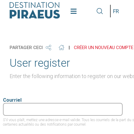
see
get
grap
Langue
our
our
some
gallery
phone
info
PARTAGER CECI
|
CRÉER UN NOUVEAU COMPTE
User register
Enter the following information to register on our webs
Courriel
S'il vous plaît, mettez une adresse e-mail valide. Tous les courriels de la part 
certaines actualités ou des notifications par courriel.