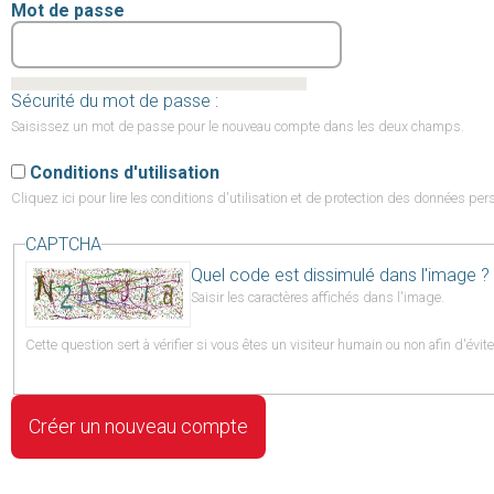
Mot de passe
Sécurité du mot de passe :
Saisissez un mot de passe pour le nouveau compte dans les deux champs.
Conditions d'utilisation
Cliquez ici
pour lire les conditions d'utilisation et de protection des données per
CAPTCHA
Quel code est dissimulé dans l'image ?
Saisir les caractères affichés dans l'image.
Cette question sert à vérifier si vous êtes un visiteur humain ou non afin d'év