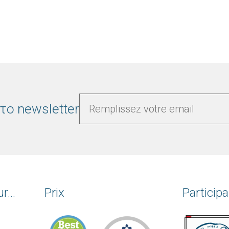
το newsletter
r...
Prix
Particip