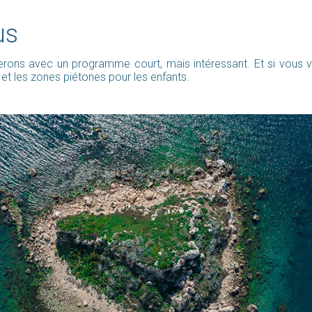
us
iterons avec un programme court, mais intéressant. Et si vous
et les zones piétones pour les enfants.