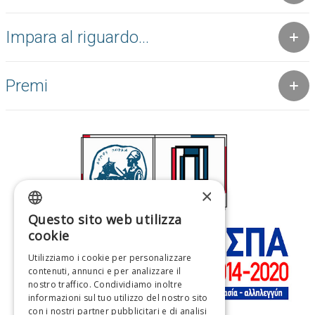
Impara al riguardo...
Premi
×
Questo sito web utilizza
GREEK
cookie
ENGLISH
Utilizziamo i cookie per personalizzare
contenuti, annunci e per analizzare il
FRENCH
nostro traffico. Condividiamo inoltre
ITALIAN
informazioni sul tuo utilizzo del nostro sito
con i nostri partner pubblicitari e di analisi