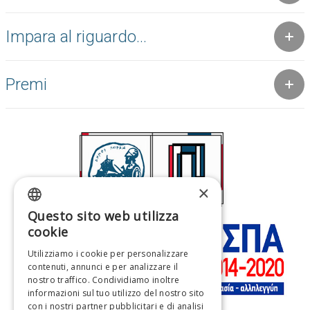
Impara al riguardo...
Premi
×
Questo sito web utilizza
GREEK
cookie
ENGLISH
Utilizziamo i cookie per personalizzare
contenuti, annunci e per analizzare il
FRENCH
nostro traffico. Condividiamo inoltre
ITALIAN
informazioni sul tuo utilizzo del nostro sito
con i nostri partner pubblicitari e di analisi