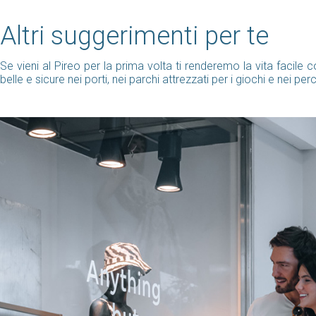
Altri suggerimenti per te
Se vieni al Pireo per la prima volta ti renderemo la vita facil
belle e sicure nei porti, nei parchi attrezzati per i giochi e nei per