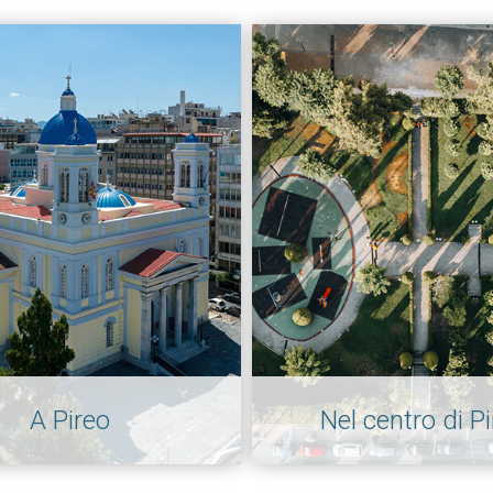
A Pireo
Nel centro di P