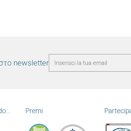
στο newsletter
o...
Premi
Partecip