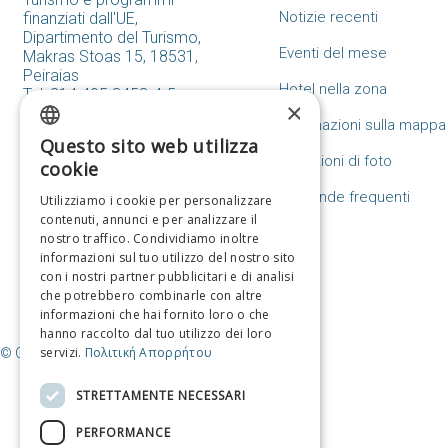
Notizie recenti
finanziati dall'UE,
Dipartimento del Turismo,
Eventi del mese
Makras Stoas 15, 18531,
Peiraias
Hotel nella zona
Tel: 214.405.3453-4-5
×
tourismos@piraeus.gov.gr
Destinazioni sulla mappa
Questo sito web utilizza
Modulo di contatto
GREEK
Collezioni di foto
cookie
ENGLISH
Domande frequenti
Utilizziamo i cookie per personalizzare
contenuti, annunci e per analizzare il
FRENCH
nostro traffico. Condividiamo inoltre
ITALIAN
informazioni sul tuo utilizzo del nostro sito
con i nostri partner pubblicitari e di analisi
GERMAN
che potrebbero combinarle con altre
informazioni che hai fornito loro o che
SPANISH
hanno raccolto dal tuo utilizzo dei loro
servizi.
Πολιτική Απορρήτου
© Copyright Destinazione Pireo / Comune del Pireo
CHINESE (SIMPLIFIED)
CHINESE
STRETTAMENTE NECESSARI
PERFORMANCE