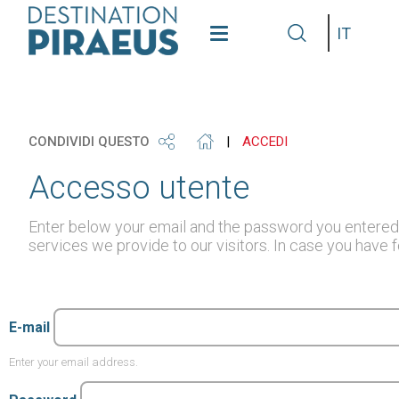
see
get
grap
Lingua
our
our
some
gallery
phone
info
CONDIVIDI QUESTO
|
ACCEDI
Accesso utente
Enter below your email and the password you entered du
services we provide to our visitors. In case you have 
E-mail
Enter your email address.