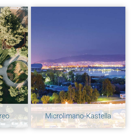
ireo
Microlimano-Kastella