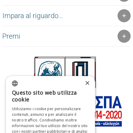
Impara al riguardo...
Premi
×
Questo sito web utilizza
GREEK
cookie
ENGLISH
Utilizziamo i cookie per personalizzare
contenuti, annunci e per analizzare il
FRENCH
nostro traffico. Condividiamo inoltre
ITALIAN
informazioni sul tuo utilizzo del nostro sito
con i nostri partner pubblicitari e di analisi