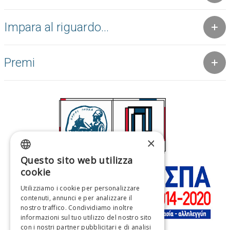
Impara al riguardo...
Premi
×
Questo sito web utilizza
GREEK
cookie
ENGLISH
Utilizziamo i cookie per personalizzare
contenuti, annunci e per analizzare il
FRENCH
nostro traffico. Condividiamo inoltre
ITALIAN
informazioni sul tuo utilizzo del nostro sito
con i nostri partner pubblicitari e di analisi