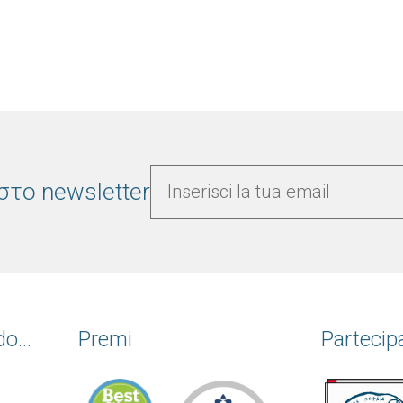
στο newsletter
o...
Premi
Partecip