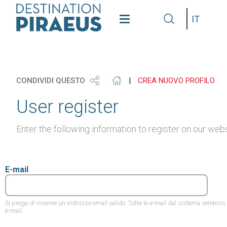
see
get
grap
Lingua
our
our
some
gallery
phone
info
CONDIVIDI QUESTO
|
CREA NUOVO PROFILO
User register
Enter the following information to register on our webs
E-mail
Si prega di inserire un indirizzo email valido. Tutte le e-mail dal sistema verrann
e-mail.