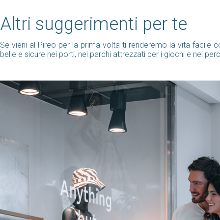
Altri suggerimenti per te
Se vieni al Pireo per la prima volta ti renderemo la vita facil
belle e sicure nei porti, nei parchi attrezzati per i giochi e nei per