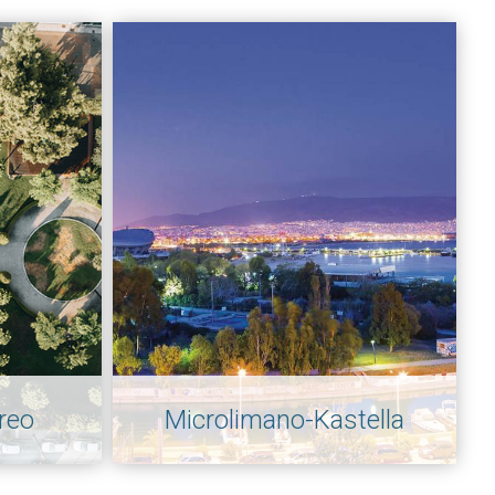
ireo
Microlimano-Kastella