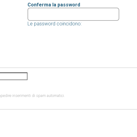
Conferma la password
Le password coincidono:
Questa domanda è un test per verificare che tu sia un visitatore umano e per impedire inserimenti di spam automatici.