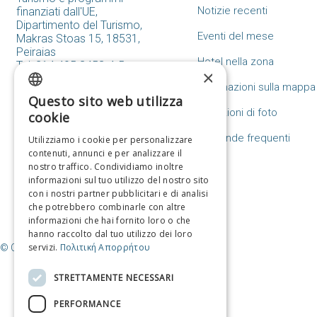
Notizie recenti
finanziati dall'UE,
Dipartimento del Turismo,
Eventi del mese
Makras Stoas 15, 18531,
Peiraias
Hotel nella zona
Tel: 214.405.3453-4-5
×
tourismos@piraeus.gov.gr
Destinazioni sulla mappa
Questo sito web utilizza
Modulo di contatto
GREEK
Collezioni di foto
cookie
ENGLISH
Domande frequenti
Utilizziamo i cookie per personalizzare
contenuti, annunci e per analizzare il
FRENCH
nostro traffico. Condividiamo inoltre
ITALIAN
informazioni sul tuo utilizzo del nostro sito
con i nostri partner pubblicitari e di analisi
GERMAN
che potrebbero combinarle con altre
informazioni che hai fornito loro o che
SPANISH
hanno raccolto dal tuo utilizzo dei loro
servizi.
Πολιτική Απορρήτου
© Copyright Destinazione Pireo / Comune del Pireo
CHINESE (SIMPLIFIED)
CHINESE
STRETTAMENTE NECESSARI
PERFORMANCE