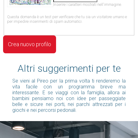
Inserire i caratteri mostrati nell'immagine.
Questa domanda è un test per verificare che tu sia un visitatore umano e
per impedire inserimenti di spam automatici.
Altri suggerimenti per te
Se vieni al Pireo per la prima volta ti renderemo la
vita facile con un programma breve ma
interessante. E se viaggi con la famiglia, allora ai
bambini pensiamo noi con idee per passeggiate
belle e sicure nei porti, nei parchi attrezzati per i
giochi e nei percorsi pedonali.