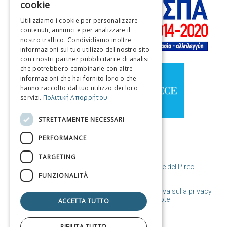
cookie
ENGLISH
Utilizziamo i cookie per personalizzare
contenuti, annunci e per analizzare il
FRENCH
nostro traffico. Condividiamo inoltre
ITALIAN
informazioni sul tuo utilizzo del nostro sito
con i nostri partner pubblicitari e di analisi
GERMAN
che potrebbero combinarle con altre
informazioni che hai fornito loro o che
SPANISH
hanno raccolto dal tuo utilizzo dei loro
servizi.
Πολιτική Απορρήτου
CHINESE (SIMPLIFIED)
CHINESE
STRETTAMENTE NECESSARI
PERFORMANCE
TARGETING
© Copyright Destinazione Pireo / Comune del Pireo
FUNZIONALITÀ
Condizioni d'uso | Politica sui cookie | Informativa sulla privacy
|
Progettato e realizzato da Cosmote
ACCETTA TUTTO
RIFIUTA TUTTO