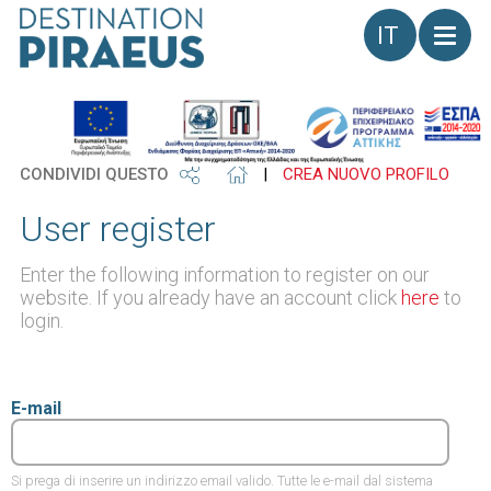
Lingua
CONDIVIDI QUESTO
|
CREA NUOVO PROFILO
User register
Enter the following information to register on our
website. If you already have an account click
here
to
login.
E-mail
Si prega di inserire un indirizzo email valido. Tutte le e-mail dal sistema