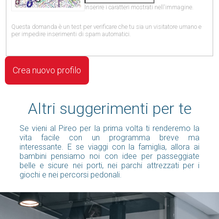
Inserire i caratteri mostrati nell'immagine.
Questa domanda è un test per verificare che tu sia un visitatore umano e
per impedire inserimenti di spam automatici.
Altri suggerimenti per te
Se vieni al Pireo per la prima volta ti renderemo la
vita facile con un programma breve ma
interessante. E se viaggi con la famiglia, allora ai
bambini pensiamo noi con idee per passeggiate
belle e sicure nei porti, nei parchi attrezzati per i
giochi e nei percorsi pedonali.