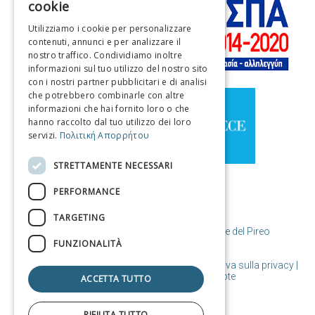
cookie
ENGLISH
Utilizziamo i cookie per personalizzare
contenuti, annunci e per analizzare il
FRENCH
nostro traffico. Condividiamo inoltre
ITALIAN
informazioni sul tuo utilizzo del nostro sito
con i nostri partner pubblicitari e di analisi
GERMAN
che potrebbero combinarle con altre
informazioni che hai fornito loro o che
SPANISH
hanno raccolto dal tuo utilizzo dei loro
servizi.
Πολιτική Απορρήτου
CHINESE (SIMPLIFIED)
CHINESE
STRETTAMENTE NECESSARI
PERFORMANCE
TARGETING
© Copyright Destinazione Pireo / Comune del Pireo
FUNZIONALITÀ
Condizioni d'uso | Politica sui cookie | Informativa sulla privacy
|
Progettato e realizzato da Cosmote
ACCETTA TUTTO
RIFIUTA TUTTO