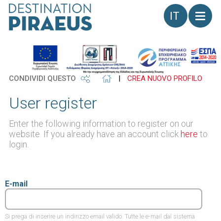
Lingua
CONDIVIDI QUESTO
|
CREA NUOVO PROFILO
User register
Enter the following information to register on our
website. If you already have an account click
here
to
login.
E-mail
Si prega di inserire un indirizzo email valido. Tutte le e-mail dal sistema