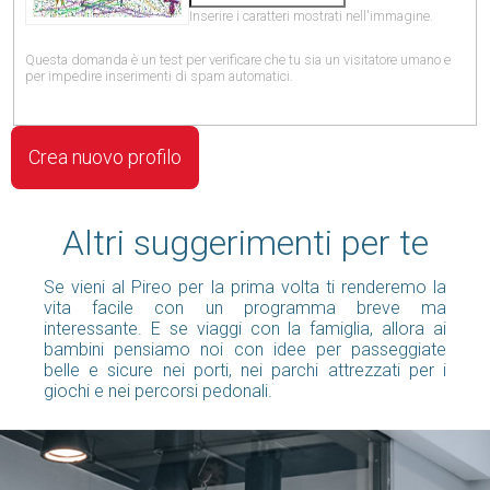
Inserire i caratteri mostrati nell'immagine.
Questa domanda è un test per verificare che tu sia un visitatore umano e
per impedire inserimenti di spam automatici.
Altri suggerimenti per te
Se vieni al Pireo per la prima volta ti renderemo la
vita facile con un programma breve ma
interessante. E se viaggi con la famiglia, allora ai
bambini pensiamo noi con idee per passeggiate
belle e sicure nei porti, nei parchi attrezzati per i
giochi e nei percorsi pedonali.