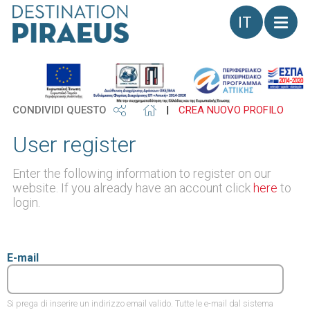
Lingua
CONDIVIDI QUESTO
|
CREA NUOVO PROFILO
User register
Enter the following information to register on our
website. If you already have an account click
here
to
login.
E-mail
Si prega di inserire un indirizzo email valido. Tutte le e-mail dal sistema