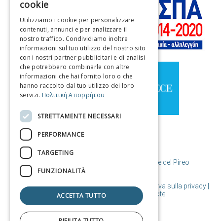
cookie
ENGLISH
Utilizziamo i cookie per personalizzare
contenuti, annunci e per analizzare il
FRENCH
nostro traffico. Condividiamo inoltre
ITALIAN
informazioni sul tuo utilizzo del nostro sito
con i nostri partner pubblicitari e di analisi
GERMAN
che potrebbero combinarle con altre
informazioni che hai fornito loro o che
SPANISH
hanno raccolto dal tuo utilizzo dei loro
servizi.
Πολιτική Απορρήτου
CHINESE (SIMPLIFIED)
CHINESE
STRETTAMENTE NECESSARI
PERFORMANCE
TARGETING
© Copyright Destinazione Pireo / Comune del Pireo
FUNZIONALITÀ
Condizioni d'uso | Politica sui cookie | Informativa sulla privacy
|
Progettato e realizzato da Cosmote
ACCETTA TUTTO
RIFIUTA TUTTO