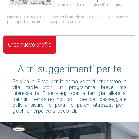
Inserire i caratteri mostrati nell'immagine.
Questa domanda è un test per verificare che tu sia un visitatore umano e
per impedire inserimenti di spam automatici.
Altri suggerimenti per te
Se vieni al Pireo per la prima volta ti renderemo la
vita facile con un programma breve ma
interessante. E se viaggi con la famiglia, allora ai
bambini pensiamo noi con idee per passeggiate
belle e sicure nei porti, nei parchi attrezzati per i
giochi e nei percorsi pedonali.