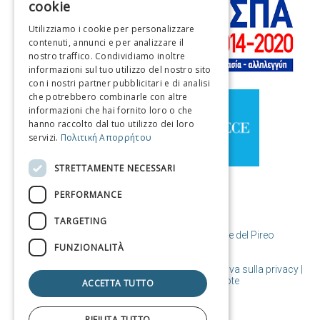
cookie
ENGLISH
Utilizziamo i cookie per personalizzare
contenuti, annunci e per analizzare il
FRENCH
nostro traffico. Condividiamo inoltre
ITALIAN
informazioni sul tuo utilizzo del nostro sito
con i nostri partner pubblicitari e di analisi
GERMAN
che potrebbero combinarle con altre
informazioni che hai fornito loro o che
SPANISH
hanno raccolto dal tuo utilizzo dei loro
servizi.
Πολιτική Απορρήτου
CHINESE (SIMPLIFIED)
CHINESE
STRETTAMENTE NECESSARI
PERFORMANCE
TARGETING
© Copyright Destinazione Pireo / Comune del Pireo
FUNZIONALITÀ
Condizioni d'uso | Politica sui cookie | Informativa sulla privacy
|
Progettato e realizzato da Cosmote
ACCETTA TUTTO
RIFIUTA TUTTO