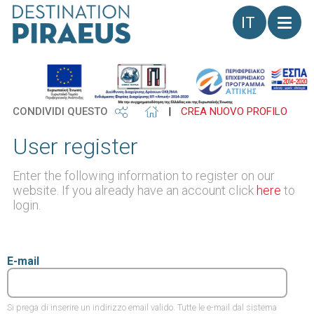
Lingua
CONDIVIDI QUESTO
|
CREA NUOVO PROFILO
User register
Enter the following information to register on our
website. If you already have an account click
here
to
login.
E-mail
Si prega di inserire un indirizzo email valido. Tutte le e-mail dal sistema