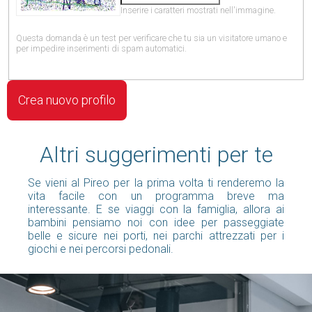
Inserire i caratteri mostrati nell'immagine.
Questa domanda è un test per verificare che tu sia un visitatore umano e
per impedire inserimenti di spam automatici.
Altri suggerimenti per te
Se vieni al Pireo per la prima volta ti renderemo la
vita facile con un programma breve ma
interessante. E se viaggi con la famiglia, allora ai
bambini pensiamo noi con idee per passeggiate
belle e sicure nei porti, nei parchi attrezzati per i
giochi e nei percorsi pedonali.