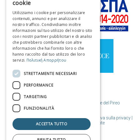
cookie
ENGLISH
Utilizziamo i cookie per personalizzare
contenuti, annunci e per analizzare il
FRENCH
nostro traffico. Condividiamo inoltre
ITALIAN
informazioni sul tuo utilizzo del nostro sito
con i nostri partner pubblicitari e di analisi
GERMAN
che potrebbero combinarle con altre
informazioni che hai fornito loro o che
SPANISH
hanno raccolto dal tuo utilizzo dei loro
servizi.
Πολιτική Απορρήτου
CHINESE (SIMPLIFIED)
CHINESE
STRETTAMENTE NECESSARI
PERFORMANCE
TARGETING
© Copyright Destinazione Pireo / Comune del Pireo
FUNZIONALITÀ
Condizioni d'uso | Politica sui cookie | Informativa sulla privacy
|
Progettato e realizzato da Cosmote
ACCETTA TUTTO
RIFIUTA TUTTO