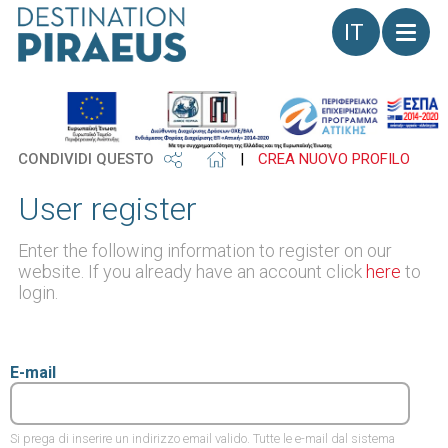
Lingua
CONDIVIDI QUESTO
|
CREA NUOVO PROFILO
User register
Enter the following information to register on our
website. If you already have an account click
here
to
login.
E-mail
Si prega di inserire un indirizzo email valido. Tutte le e-mail dal sistema