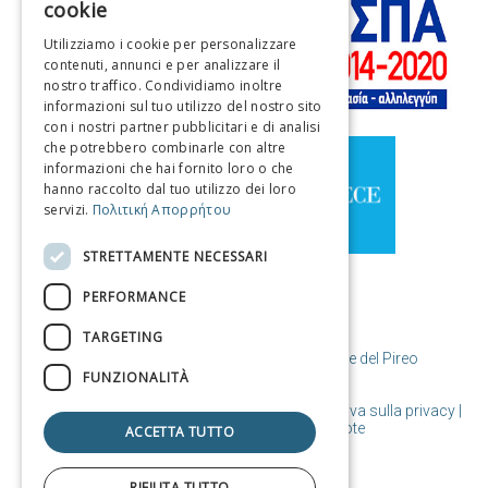
cookie
ENGLISH
Utilizziamo i cookie per personalizzare
contenuti, annunci e per analizzare il
FRENCH
nostro traffico. Condividiamo inoltre
ITALIAN
informazioni sul tuo utilizzo del nostro sito
con i nostri partner pubblicitari e di analisi
GERMAN
che potrebbero combinarle con altre
informazioni che hai fornito loro o che
SPANISH
hanno raccolto dal tuo utilizzo dei loro
servizi.
Πολιτική Απορρήτου
CHINESE (SIMPLIFIED)
CHINESE
STRETTAMENTE NECESSARI
PERFORMANCE
TARGETING
© Copyright Destinazione Pireo / Comune del Pireo
FUNZIONALITÀ
Condizioni d'uso | Politica sui cookie | Informativa sulla privacy
|
Progettato e realizzato da Cosmote
ACCETTA TUTTO
RIFIUTA TUTTO