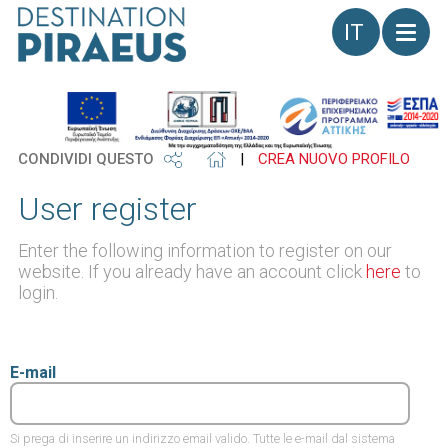
Lingua
CONDIVIDI QUESTO
|
CREA NUOVO PROFILO
User register
Enter the following information to register on our
website. If you already have an account click
here
to
login.
E-mail
Si prega di inserire un indirizzo email valido. Tutte le e-mail dal sistema