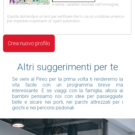
Inserire i caratteri mostrati nell'immagine.
Questa domanda è un test per verificare che tu sia un visitatore umano e
per impedire inserimenti di spam automatici.
Altri suggerimenti per te
Se vieni al Pireo per la prima volta ti renderemo la
vita facile con un programma breve ma
interessante. E se viaggi con la famiglia, allora ai
bambini pensiamo noi con idee per passeggiate
belle e sicure nei porti, nei parchi attrezzati per i
giochi e nei percorsi pedonali.