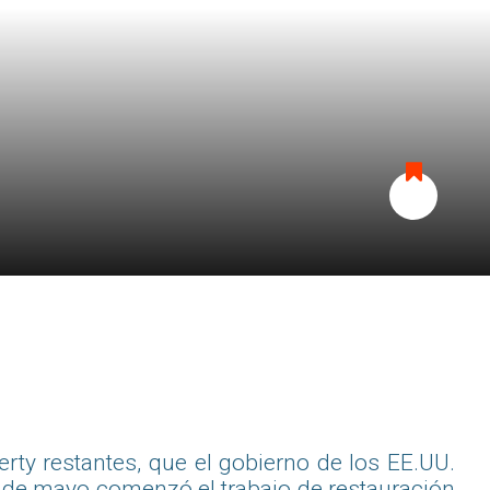
Añadir
a
favoritos
rty restantes, que el gobierno de los EE.UU.
r de mayo comenzó el trabajo de restauración