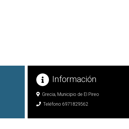
Información
Grecia,
Municipio de El Pireo
Teléfono 6971829562