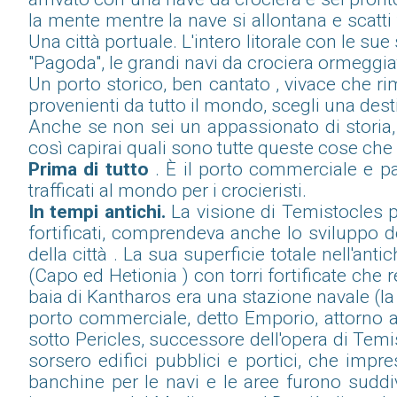
la mente mentre la nave si allontana e scatti 
Una città portuale. L'intero litorale con le sue
"Pagoda", le grandi navi da crociera ormeggiat
Un porto storico, ben cantato , vivace che ri
provenienti da tutto il mondo, scegli una des
Anche se non sei un appassionato di storia, 
così capirai quali sono tutte queste cose che
Prima di tutto
. È il porto commerciale e pa
trafficati al mondo per i crocieristi.
In tempi antichi.
La visione di Temistocles p
fortificati, comprendeva anche lo sviluppo 
della città . La sua superficie totale nell'an
(Capo ed Hetionia ) con torri fortificate che
baia di Kantharos era una stazione navale (la
porto commerciale, detto Emporio, attorno a
sotto Pericles, successore dell'opera di Tem
sorsero edifici pubblici e portici, che imp
banchine per le navi e le aree furono suddiv