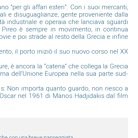
o "per gli affari esteri". Con i suoi mercanti,
ciali e disuguaglianze, gente proveniente dalla
ttà industriale e operaia che lanciava sguardi
di Pireo è sempre in movimento, in continua
vie e poi strade al resto della Grecia e infine
ento, il porto iniziò il suo nuovo corso nel XX
ure, è ancora la “catena” che collega la Grecia
tima dell'Unione Europea nella sua parte sud-
is: Non importa quanto guardo, non riesco a
l'Oscar nel 1961 di Manos Hadjidakis dal film
anche con una breve passeggiata.