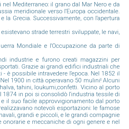
ali nel Mediterraneo: il grano dal Mar Nero e da
Russia meridionale verso l'Europa occidentale.
ia e la Grecia. Successivamente, con l'apertura
sistevano strade terrestri sviluppate, le navi,
Guerra Mondiale e l'Occupazione da parte di
di industrie e furono creati magazzini per
rtati. Grazie ai grandi edifici industriali che
i - è possibile intravedere l'epoca. Nel 1852 il
 Nel 1900 in città operavano 50 mulini! Alcuni
va, tahini, loukumi,confetti. Vicino al porto
 1874 in poi si consolidò l'industria tessile di
ia e il suo facile approvvigionamento dal porto
e realizzavano notevoli esportazioni: le famose
i navali, grandi e piccoli, e le grandi compagnie
ine onorarie e meccaniche di ogni genere e nel