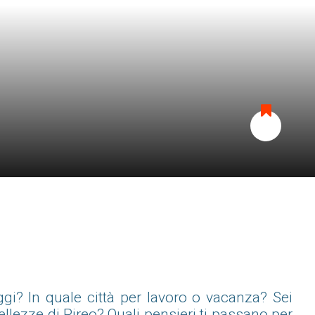
Aggiungi
ai
preferiti
ggi? In quale città per lavoro o vacanza? Sei
llezze di Pireo? Quali pensieri ti passano per