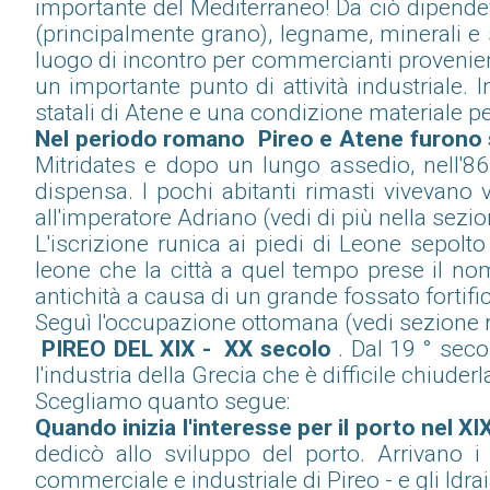
importante del Mediterraneo! Da ciò dipende
(principalmente grano), legname, minerali e 
luogo di incontro per commercianti provenient
un importante punto di attività industriale. I
statali di Atene e una condizione materiale per 
Nel periodo romano Pireo e Atene furono 
Mitridates e dopo un lungo assedio, nell'86 
dispensa. I pochi abitanti rimasti vivevano 
all'imperatore Adriano (vedi di più nella sezi
L'iscrizione runica ai piedi di Leone sepolt
leone che la città a quel tempo prese il no
antichità a causa di un grande fossato fortifi
Seguì l'occupazione ottomana (vedi sezione rel
PIREO DEL XIX - XX secolo
. Dal 19 ° sec
l'industria della Grecia che è difficile chiuder
Scegliamo quanto segue:
Quando inizia l'interesse per il porto nel X
dedicò allo sviluppo del porto. Arrivano i
commerciale e industriale di Pireo - e gli Idra