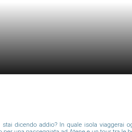
 stai dicendo addio? In quale isola viaggerai o
o per una passeggiata ad Atene e un tour tra le be