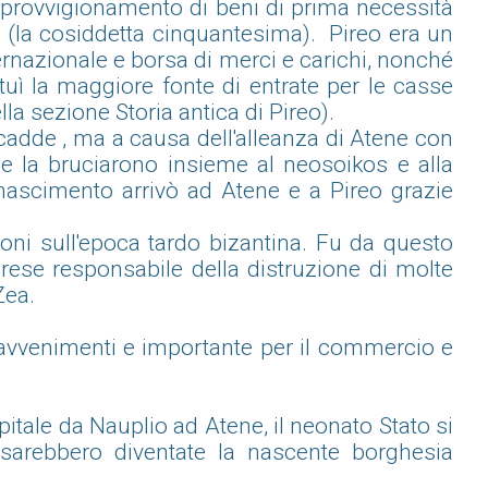
pprovvigionamento di beni di prima necessità
i (la cosiddetta cinquantesima). Pireo era un
ernazionale e borsa di merci e carichi, nonché
tituì la maggiore fonte di entrate per le casse
lla sezione Storia antica di Pireo).
adde , ma a causa dell'alleanza di Atene con
à e la bruciarono insieme al neosoikos e alla
Rinascimento arrivò ad Atene e a Pireo grazie
ioni sull'epoca tardo bizantina. Fu da questo
rese responsabile della distruzione di molte
Zea.
i avvenimenti e importante per il commercio e
pitale da Nauplio ad Atene, il neonato Stato si
e sarebbero diventate la nascente borghesia