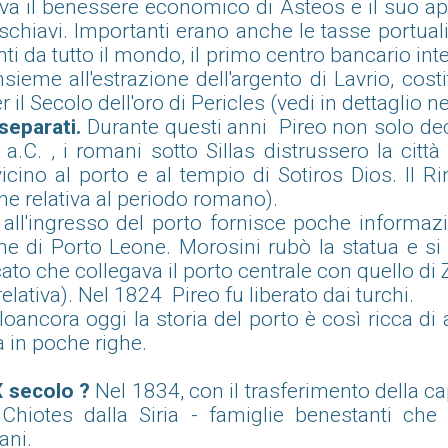
va il benessere economico di Asteos e il suo a
schiavi. Importanti erano anche le tasse portual
i da tutto il mondo, il primo centro bancario int
nsieme all'estrazione dell'argento di Lavrio, cos
il Secolo dell'oro di Pericles (vedi in dettaglio ne
separati.
Durante questi anni Pireo non solo dec
a.C. , i romani sotto Sillas distrussero la citt
vicino al porto e al tempio di Sotiros Dios. Il 
one relativa al periodo romano).
o all'ingresso del porto fornisce poche informaz
me di Porto Leone. Morosini rubò la statua e si 
cato che collegava il porto centrale con quello di 
ativa). Nel 1824 Pireo fu liberato dai turchi.
oloancora oggi la storia del porto è così ricca d
la in poche righe.
IX secolo ?
Nel 1834, con il trasferimento della ca
 Chiotes dalla Siria - famiglie benestanti ch
iani.