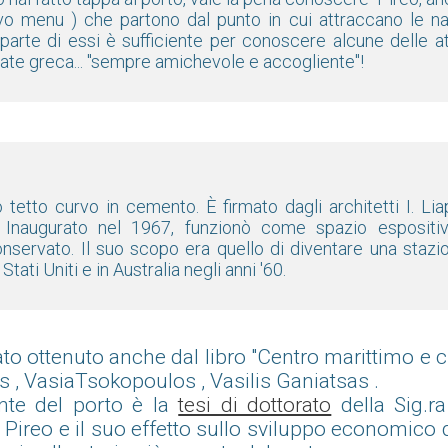
tivo menu ) che partono dal punto in cui attraccano le n
 parte di essi è sufficiente per conoscere alcune delle a
tate greca... "sempre amichevole e accogliente"!
o tetto curvo in cemento. È firmato dagli architetti I. Li
 Inaugurato nel 1967, funzionò come spazio espositiv
nservato. Il suo scopo era quello di diventare una staz
Stati Uniti e in Australia negli anni '60.
tato ottenuto anche dal libro "Centro marittimo e cu
s , VasiaTsokopoulos , Vasilis Ganiatsas .
ente del porto è la
tesi di dottorato
della Sig.ra
di Pireo e il suo effetto sullo sviluppo economico 