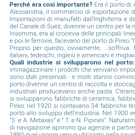
Perché era così importante?
Era il porto di
Alessandria, il commercio di esportazione del
Importazioni di manufatti dall'Inghilterra e d
del Canale di Suez, divenne un centro per la r
Insomma, era al crocevia delle principali line
e poi le ferrovie, facevano del porto di Pireo "l'
Proprio per questo, ovviamente, ...soffriv
italiani, tedeschi, inglesi e americani e migli
Quali industrie si svilupparono nel porto:
immagazzinare i prodotti che venivano importat
sono stati preservati - e molti stanno comincia
porto divenne un centro di raccolta e stoccag
industriali producevano anche pasta. C'erano
si svilupparono fabbriche di ceramica, fabbrich
Pireo: nel 1920 si contavano 34 fabbriche tess
portò allo sviluppo dell'industria. Nel 1900 e
"S. e A. Metaxas" e " T. e N. Pipineli". Natural
di navigazione aprirono qui agenzie a partire
1880 quel vapore veniva utilizzato nella naviga