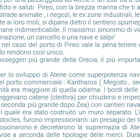
foto e saluti Pireo, con la brezza marina che ti a
 strade animate , i negozi, le ex zone industriali,
e ai loro moli, si dipana dietro il sentiero spume
mane indimenticabile. Il massimo sinonimo di viagg
tinazione, un cancello e una nave e salpi!
nel caso del porto di Pireo vale la pena tenere
 lo rendono così unico.
sseggeri più grande della Grecia, il più importa
er lo sviluppo di Atene come superpotenza navale
del porto commerciale : Kantharos ( Megisto , se
tichità era maggiore di quella odierna. I bordi d
 reggevano catene (cleithra) per chiudersi e imped
 seconda più grande dopo Zea) con cantieri navali
l quale era stato costruito un muro separato. L
istocles, furono impressionanti: un presagio dei 
ressionarono e decretarono la supremazia di Ate
ise a seconda delle tipologie delle merci. Dura