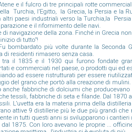
 Atene e il fulcro di tre principali rotte commerci
la Turchia, l’Egitto, la Grecia, la Persia e la 
a altri paesi industriali verso la Turchia,la Pers
iparazione e il rifornimento delle navi.
e di navigazione della zona. Finché in Grecia non e
inizio di tutto"!
a. Fu bombardato più volte durante la Seconda 
aia di residenti rimasero senza casa.
tra il 1835 e il 1930 qui furono fondate gran
i e commerciati nel paese, o prodotti qui ed espo
ndo ad essere ristrutturati per essere riutilizzat
gio del grano che portò alla creazione di mulini.
 anche fabbriche di dolciumi che producevano hal
e tessili, fabbriche di seta e filande. Dal 1870 al
ili. L'uvetta era la materia prima della distiller
rano attive 9 distillerie più le due più grandi ch
mente in tutti questi anni si svilupparono i cantier
 dal 1875. Con loro avevano le proprie ... offic
zione marittima , l'industria si è evoluta di più.