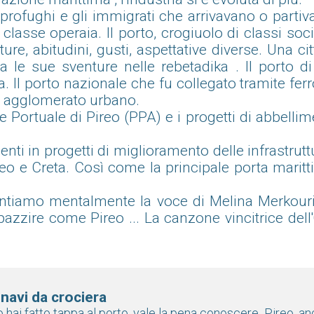
 profughi e gli immigrati che arrivavano o partivan
 classe operaia. Il porto, crogiuolo di classi so
ure, abitudini, gusti, aspettative diverse. Una ci
va le sue sventure nelle rebetadika . Il porto 
. Il porto nazionale che fu collegato tramite ferro
co agglomerato urbano.
e Portuale di Pireo (PPA) e i progetti di abbellim
ti in progetti di miglioramento delle infrastrutt
geo e Creta. Così come la principale porta marit
 sentiamo mentalmente la voce di Melina Merkour
mpazzire come Pireo ... La canzone vincitrice del
 navi da crociera
o hai fatto tappa al porto, vale la pena conoscere Pireo, 