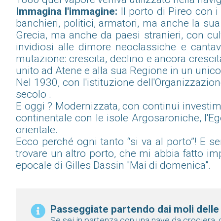
Immagina l'immagine:
Il porto di Pireo con i
banchieri, politici, armatori, ma anche la sua
Grecia, ma anche da paesi stranieri, con cult
invidiosi alle dimore neoclassiche e canta
mutazione: crescita, declino e ancora crescita
unito ad Atene e alla sua Regione in un uni
Nel 1930, con l'istituzione dell'Organizzazion
secolo .
E oggi ? Modernizzata, con continui investimen
continentale con le isole Argosaroniche, l'E
orientale.
Ecco perché ogni tanto “si va al porto”! E
trovare un altro porto, che mi abbia fatto i
epocale di Gilles Dassin "Mai di domenica".
Passeggiate partendo dai moli delle
Se sei in partenza con una nave da crociera, 