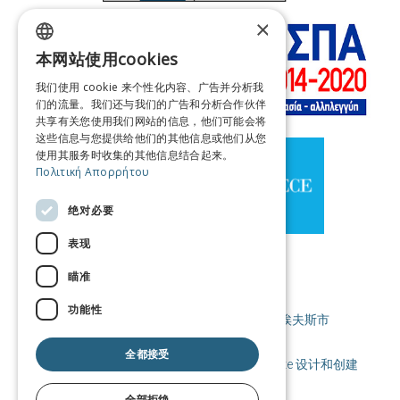
×
本网站使用cookies
GREEK
我们使用 cookie 来个性化内容、广告并分析我
ENGLISH
们的流量。我们还与我们的广告和分析合作伙伴
共享有关您使用我们网站的信息，他们可能会将
FRENCH
这些信息与您提供给他们的其他信息或他们从您
使用其服务时收集的其他信息结合起来。
ITALIAN
Πολιτική Απορρήτου
GERMAN
绝对必要
SPANISH
表现
CHINESE (SIMPLIFIED)
瞄准
CHINESE
功能性
©版权所有 Destination Piraeus / 比雷埃夫斯市
全都接受
使用条款 |政策 Cookie |隐私政策
|由 Cosmote 设计和创建
全部拒绝