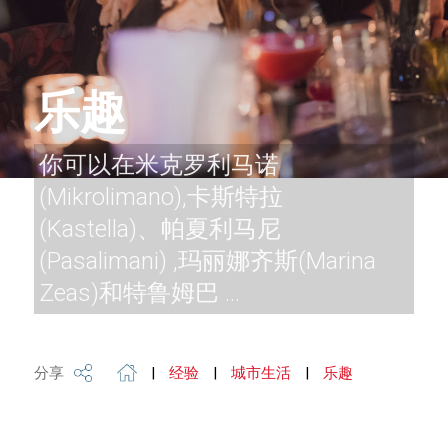
乐趣
你可以在米克罗利马诺
(Mikrolimano),卡斯特拉
(Kastella)、帕夏利马尼
(Pasalimani) ,玛丽娜齐斯(Marina
Zeas)和特鲁姆巴 ...
分享
|
经验
|
城市生活
|
乐趣