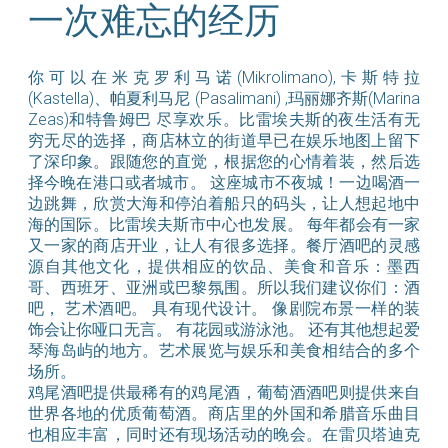
一次难忘的经历
你可以在米克罗利马诺(Mikrolimano),卡斯特拉
(Kastella)、帕夏利马尼 (Pasalimani) ,玛丽娜齐斯(Marina
Zeas)和特鲁姆巴 尽享欢乐。比雷埃夫斯的夜生活有无
穷无尽的选择，商店林立的街道早已在娱乐地图上留下
了深印象。跟随您的直觉，根据您的心情着装，然后选
择今晚在港口或者城市。 这座城市不夜城！一边喝酒一
边跳舞，欣赏大海和停泊着船只的码头，让人想起地中
海的国际。比雷埃夫斯市中心也发展。 每年都会有一家
又一家的商店开业，让人有很多选择。餐厅酒吧的灵感
源自其他文化，提供相应的饮品、美食和音乐：墨西
哥、西班牙、亚洲或巴黎氛围。所以我们建议你们：酒
吧， 艺术酒吧。 具有现代设计。 像剧院布景一样的装
饰会让你哑口无言。 有花园或游泳池。 还有其他想起爱
琴海岛屿的地方。艺术展览与娱乐和美食相结合的多个
场所。
鸡尾酒吧提供最稀有的鸡尾酒，葡萄酒酒吧则提供来自
世界各地的优质葡萄酒。商店里的外国和希腊音乐曲目
也相应丰富，同时还有现场活动的晚会。在雷贝塔迪克