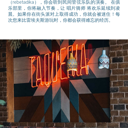
（rebetadika），你会听到民间管弦乐队的演奏。 在俱
乐部里，你将融入节奏，让 唱片骑师 将欢乐延续到凌
晨。如果你在街头派对上取得成功，你就会被迷住！每
次您来比雷埃夫斯游玩时，你都会获得难忘的经历。