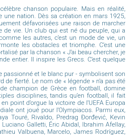
célèbre chanson populaire. Mais en réalité,
ute une nation. Dès sa création en mars 1925,
iquement défavorisées une raison de marcher
de de vie. Un club qui est né du peuple, qui a
e comme les autres, c'est un mode de vie, un
rmonte les obstacles et triomphe. C'est une
alisé par la chanson « J'ai beau chercher, je
e entier. Il inspire les Grecs. C'est quelque
e passionné et le blanc pur - symbolisent son
 de fierté. Le nom de « légende » n'a pas été
s de champion de Grèce en football, domine
s disciplines, tandis qu'en football, il fait
en point d'orgue la victoire de l'UEFA Europa
ale ont joué pour l'Olympiacos. Parmi eux,
aya Touré, Rivaldo, Predrag Đorđević, Kevin
 Luciano Galletti, Éric Abidal, Ibrahim Afellay,
athieu Valbuena, Marcelo, James Rodríguez,