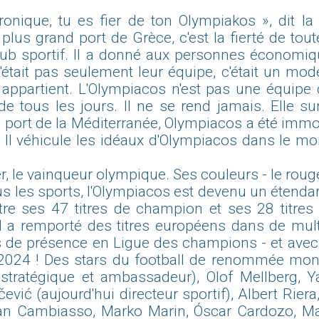
onique, tu es fier de ton Olympiakos », dit la 
plus grand port de Grèce, c'est la fierté de to
club sportif. Il a donné aux personnes économ
n'était pas seulement leur équipe, c'était un mo
ui appartient. L'Olympiacos n'est pas une équip
e tous les jours. Il ne se rend jamais. Elle su
 port de la Méditerranée, Olympiacos a été immort
 Il véhicule les idéaux d'Olympiacos dans le mond
, le vainqueur olympique. Ses couleurs - le roug
s les sports, l'Olympiacos est devenu un étendard
tre ses 47 titres de champion et ses 28 titre
a remporté des titres européens dans de multiple
s de présence en Ligue des champions - et avec 
2024 ! Des stars du football de renommée mondi
 stratégique et ambassadeur), Olof Mellberg, Y
vić (aujourd'hui directeur sportif), Albert Riera,
ban Cambiasso, Marko Marin, Óscar Cardozo, M