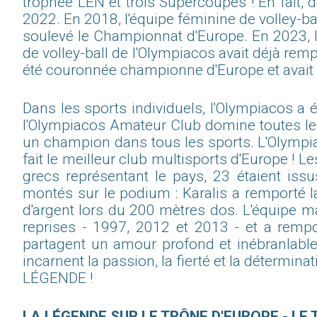
trophée LEN et trois Supercoupes ! En fait,
2022. En 2018, l'équipe féminine de volley-b
soulevé le Championnat d'Europe. En 2023, l
de volley-ball de l'Olympiacos avait déjà re
été couronnée championne d'Europe et avait
Dans les sports individuels, l'Olympiacos a 
l'Olympiacos Amateur Club domine toutes les 
un champion dans tous les sports. L'Olympia
fait le meilleur club multisports d'Europe ! 
grecs représentant le pays, 23 étaient is
montés sur le podium : Karalis a remporté la
d'argent lors du 200 mètres dos. L'équipe m
reprises - 1997, 2012 et 2013 - et a remp
partagent un amour profond et inébranlable 
incarnent la passion, la fierté et la détermi
LÉGENDE !
LA LÉGENDE SUR LE TRÔNE D'EUROPE - LE