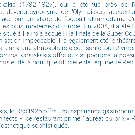
iskakis (1782-1827), qui a été tué près de 
st devenu synonyme de l'Olympiakos, accueilla
placé par un stade de football ultramoderne d
s les plus modernes d'Europe. En 2004, il a été l
itué à Faliro a accueilli la finale de la Super Co
isation impeccable. Il a également été le théâtr
, dans une atmosphère électrisante, où l'Olympia
Georgios Karaiskakis offre aux supporters la poss
 et de la boutique officielle de l'équipe, le Red 
skakis, le Red1925 offre une expérience gastrono
itects », ce restaurant primé (lauréat du prix 
'esthétique sophistiquée.