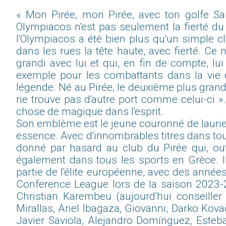
« Mon Pirée, mon Pirée, avec ton golfe Sar
Olympiacos n'est pas seulement la fierté du 
l'Olympiacos a été bien plus qu'un simple 
dans les rues la tête haute, avec fierté. Ce 
grandi avec lui et qui, en fin de compte, l
exemple pour les combattants dans la vie d
légende. Né au Pirée, le deuxième plus grand
ne trouve pas d'autre port comme celui-ci ».
chose de magique dans l'esprit.
Son emblème est le jeune couronné de laurier
essence. Avec d'innombrables titres dans tou
donné par hasard au club du Pirée qui, ou
également dans tous les sports en Grèce. Il 
partie de l'élite européenne, avec des année
Conference League lors de la saison 2023-
Christian Karembeu (aujourd'hui conseiller
Mirallas, Ariel Ibagaza, Giovanni, Darko Kovače
Javier Saviola, Alejandro Domínguez, Este