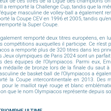
 deux de ces titres de la Ligue des champions 
all a remporté la Challenge Cup, tandis que la m
'équipe masculine de volley-ball a également r
mporté la Coupe CEV en 1996 et 2005, tandis qu'en
 remporté la Super Coupe.
également remporté deux titres européens, en lu
compétitions auxquelles il participe. Ce n'est pa
cos a remporté plus de 320 titres dans les prin
Les Jeux olympiques de Paris 2024 sont un parfai
sus des équipes de l'Olympiacos. Parmi eux, Em
 médaille de bronze lors de la finale du saut à
asculine de basket-ball de l'Olympiacos a égal
orté la Coupe intercontinentale en 2013. Des m
pour le maillot rayé rouge et blanc emblématiqu
nation que le nom Olympiacos représente depuis s
 TRIOMPHE ULTIME