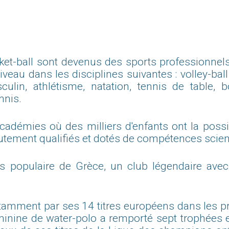
basket-ball sont devenus des sports professionnel
 niveau dans les disciplines suivantes : volley-ba
culin, athlétisme, natation, tennis de table, b
nnis.
académies où des milliers d'enfants ont la possib
autement qualifiés et dotés de compétences scien
lus populaire de Grèce, un club légendaire ave
tamment par ses 14 titres européens dans les pr
 féminine de water-polo a remporté sept trophées