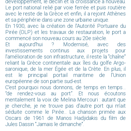
développement, le déclin et la croissance à nouveau.
Le port national relié par voie ferrée et puis routière
avec le reste de la Grèce et enfin, il a rejoint Athènes
et sa périphérie dans une zone urbaine unique.
En 1930, avec la création de l'Autorité Portuaire du
Pirée (OLP) et les travaux de restauration, le port a
commencé son nouveau cours au 20e siècle.
Et aujourd'hui ? Modernisé, avec des
investissements continus aux projets pour
l'amélioration de son infrastructure, il reste la "chaîne"
reliant la Grèce continentale aux îles du golfe Argo-
saronique, de la mer Égée et de la Crète. En plus, il
est le principal portail maritime de l'Union
européenne de son partie sud-est.
C'est pourquoi nous donnons, de temps en temps…
“de rendez-vous au port”. Et nous écoutons
mentalement la voix de Melina Mercouri : autant que
je cherche, je ne trouve pas d’autre port qui m’ait
séduite comme le Pirée... La chanson primée aux
Oscars de 1961 de Manos Hadjidakis du film de
Jules Dassin "Jamais le dimanche".