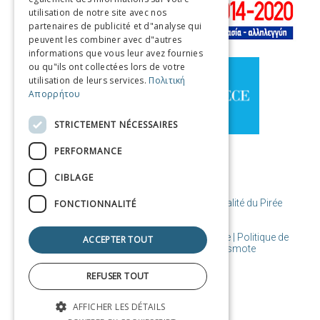
utilisation de notre site avec nos
GERMAN
partenaires de publicité et d"analyse qui
peuvent les combiner avec d"autres
SPANISH
informations que vous leur avez fournies
ou qu"ils ont collectées lors de votre
CHINESE (SIMPLIFIED)
utilisation de leurs services.
Πολιτική
Απορρήτου
CHINESE
STRICTEMENT NÉCESSAIRES
PERFORMANCE
CIBLAGE
© Copyright Destination Le Pirée / Municipalité du Pirée
FONCTIONNALITÉ
Conditions d'utilisation | Cookies de politique | Politique de
ACCEPTER TOUT
confidentialité
| Conçu et créé par Cosmote
REFUSER TOUT
AFFICHER LES DÉTAILS