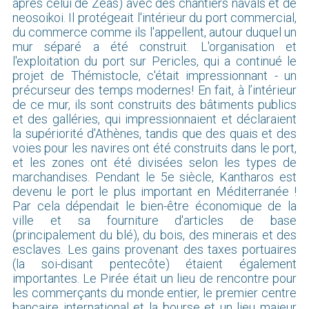
après celui de Zeas) avec des chantiers navals et de
neosoikoi. Il protégeait l'intérieur du port commercial,
du commerce comme ils l'appellent, autour duquel un
mur séparé a été construit. L'organisation et
l'exploitation du port sur Pericles, qui a continué le
projet de Thémistocle, c'était impressionnant - un
précurseur des temps modernes! En fait, à l’intérieur
de ce mur, ils sont construits des bâtiments publics
et des galléries, qui impressionnaient et déclaraient
la supériorité d'Athènes, tandis que des quais et des
voies pour les navires ont été construits dans le port,
et les zones ont été divisées selon les types de
marchandises. Pendant le 5e siècle, Kantharos est
devenu le port le plus important en Méditerranée !
Par cela dépendait le bien-être économique de la
ville et sa fourniture d'articles de base
(principalement du blé), du bois, des minerais et des
esclaves. Les gains provenant des taxes portuaires
(la soi-disant pentecôte) étaient également
importantes. Le Pirée était un lieu de rencontre pour
les commerçants du monde entier, le premier centre
bancaire international et la bourse et un lieu majeur