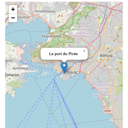
+
−
×
Le port du Pirée