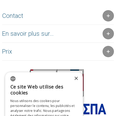
Contact
En savoir plus sur...
Prix
×
Ce site Web utilise des
GREEK
cookies
ENGLISH
Nous utilisons des cookies pour
personnaliser le contenu, les publicités et
FRENCH
analyser notre trafic. Nous partageons
ITALIAN
également des informations sur votre