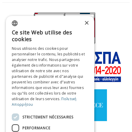
×
Ce site Web utilise des
GREEK
cookies
ENGLISH
Nous utilisons des cookies pour
personnaliser le contenu, les publicités et
FRENCH
analyser notre trafic. Nous partageons
ITALIAN
également des informations sur votre
utilisation de notre site avec nos
GERMAN
partenaires de publicité et d"analyse qui
peuvent les combiner avec d"autres
SPANISH
informations que vous leur avez fournies
ou qu"ils ont collectées lors de votre
CHINESE (SIMPLIFIED)
utilisation de leurs services.
Πολιτική
Απορρήτου
CHINESE
STRICTEMENT NÉCESSAIRES
PERFORMANCE