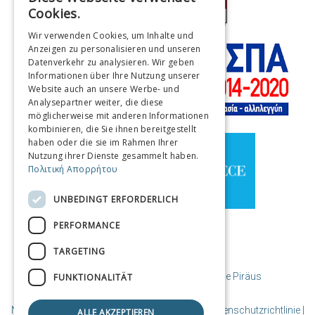
GREEK
Cookies.
ENGLISH
Wir verwenden Cookies, um Inhalte und
Anzeigen zu personalisieren und unseren
FRENCH
Datenverkehr zu analysieren. Wir geben
ITALIAN
Informationen über Ihre Nutzung unserer
Website auch an unsere Werbe- und
GERMAN
Analysepartner weiter, die diese
möglicherweise mit anderen Informationen
SPANISH
kombinieren, die Sie ihnen bereitgestellt
haben oder die sie im Rahmen Ihrer
CHINESE (SIMPLIFIED)
Nutzung ihrer Dienste gesammelt haben.
Πολιτική Απορρήτου
CHINESE
UNBEDINGT ERFORDERLICH
PERFORMANCE
TARGETING
© Copyright Reiseziel Piräus / Gemeinde Piräus
FUNKTIONALITÄT
Nutzungsbedingungen | Richtlinien-Cookies | Datenschutzrichtlinie
|
ALLE AKZEPTIEREN