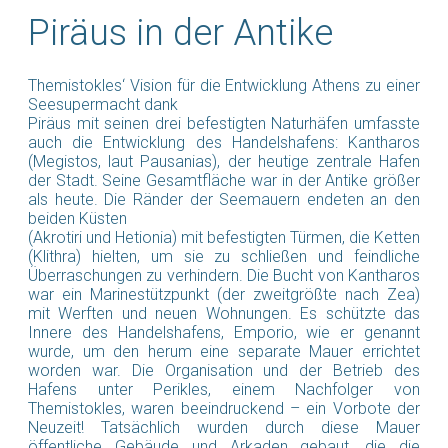
Piräus in der Antike
Themistokles‘ Vision für die Entwicklung Athens zu einer
Seesupermacht dank
Piräus mit seinen drei befestigten Naturhäfen umfasste
auch die Entwicklung des Handelshafens: Kantharos
(Megistos, laut Pausanias), der heutige zentrale Hafen
der Stadt. Seine Gesamtfläche war in der Antike größer
als heute. Die Ränder der Seemauern endeten an den
beiden Küsten
(Akrotiri und Hetionia) mit befestigten Türmen, die Ketten
(Klithra) hielten, um sie zu schließen und feindliche
Überraschungen zu verhindern. Die Bucht von Kantharos
war ein Marinestützpunkt (der zweitgrößte nach Zea)
mit Werften und neuen Wohnungen. Es schützte das
Innere des Handelshafens, Emporio, wie er genannt
wurde, um den herum eine separate Mauer errichtet
worden war. Die Organisation und der Betrieb des
Hafens unter Perikles, einem Nachfolger von
Themistokles, waren beeindruckend – ein Vorbote der
Neuzeit! Tatsächlich wurden durch diese Mauer
öffentliche Gebäude und Arkaden gebaut, die die