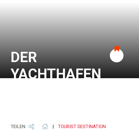
DER
Zu
YACHTHAFEN
Favoriten
VON ATHEN
hinzufügen
TEILEN
|
TOURIST DESTINATION