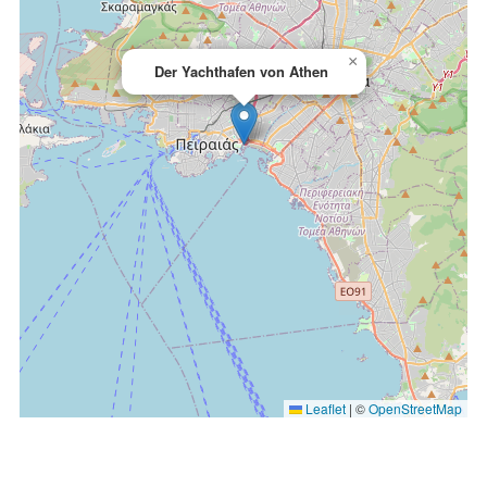
×
Der Yachthafen von Athen
Leaflet
|
©
OpenStreetMap