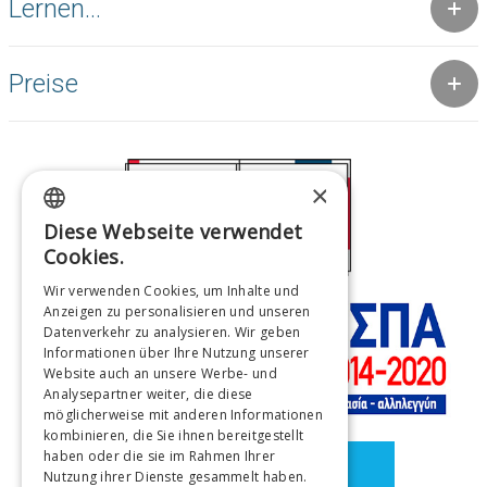
Lernen...
Preise
×
Diese Webseite verwendet
GREEK
Cookies.
ENGLISH
Wir verwenden Cookies, um Inhalte und
Anzeigen zu personalisieren und unseren
FRENCH
Datenverkehr zu analysieren. Wir geben
ITALIAN
Informationen über Ihre Nutzung unserer
Website auch an unsere Werbe- und
GERMAN
Analysepartner weiter, die diese
möglicherweise mit anderen Informationen
SPANISH
kombinieren, die Sie ihnen bereitgestellt
haben oder die sie im Rahmen Ihrer
CHINESE (SIMPLIFIED)
Nutzung ihrer Dienste gesammelt haben.