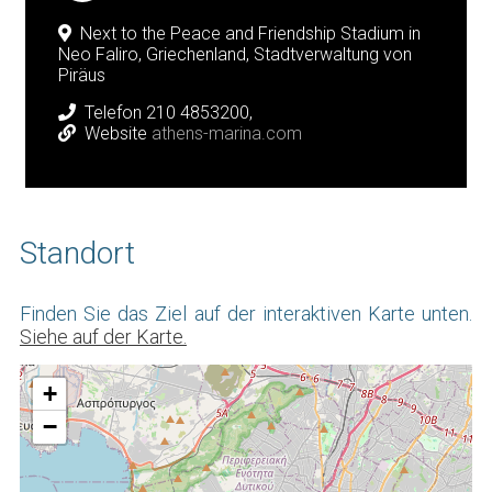
Νext to the Peace and Friendship Stadium in
Neo Faliro,
Griechenland,
Stadtverwaltung von
Piräus
Telefon 210 4853200,
Website
athens-marina.com
Standort
Finden Sie das Ziel auf der interaktiven Karte unten.
Siehe auf der Karte.
+
−