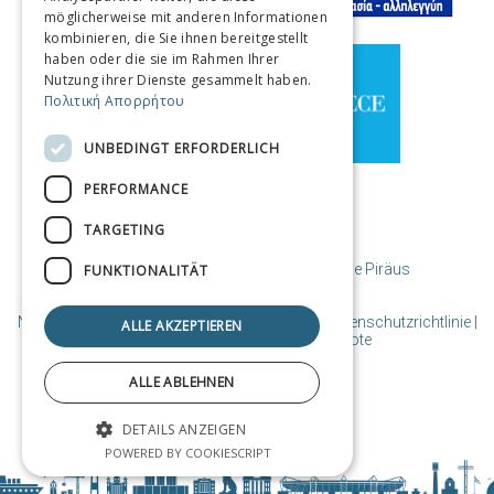
möglicherweise mit anderen Informationen
SPANISH
kombinieren, die Sie ihnen bereitgestellt
haben oder die sie im Rahmen Ihrer
CHINESE (SIMPLIFIED)
Nutzung ihrer Dienste gesammelt haben.
Πολιτική Απορρήτου
CHINESE
UNBEDINGT ERFORDERLICH
PERFORMANCE
TARGETING
© Copyright Reiseziel Piräus / Gemeinde Piräus
FUNKTIONALITÄT
Nutzungsbedingungen | Richtlinien-Cookies | Datenschutzrichtlinie
|
ALLE AKZEPTIEREN
Entworfen und erstellt von Cosmote
ALLE ABLEHNEN
DETAILS ANZEIGEN
POWERED BY COOKIESCRIPT