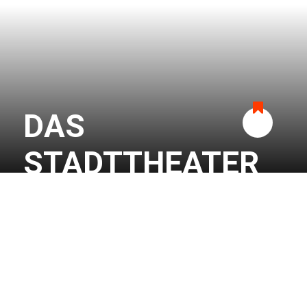
DAS
Zu
STADTTHEATER
Favoriten
VON PIRÄUS
hinzufügen
(SVP)