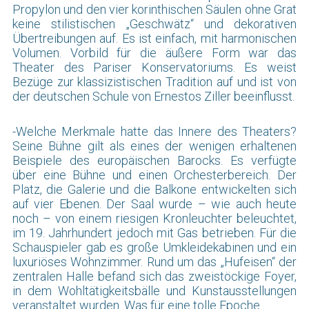
Propylon und den vier korinthischen Säulen ohne Grat
keine stilistischen „Geschwätz“ und dekorativen
Übertreibungen auf. Es ist einfach, mit harmonischen
Volumen. Vorbild für die äußere Form war das
Theater des Pariser Konservatoriums. Es weist
Bezüge zur klassizistischen Tradition auf und ist von
der deutschen Schule von Ernestos Ziller beeinflusst.
-Welche Merkmale hatte das Innere des Theaters?
Seine Bühne gilt als eines der wenigen erhaltenen
Beispiele des europäischen Barocks. Es verfügte
über eine Bühne und einen Orchesterbereich. Der
Platz, die Galerie und die Balkone entwickelten sich
auf vier Ebenen. Der Saal wurde – wie auch heute
noch – von einem riesigen Kronleuchter beleuchtet,
im 19. Jahrhundert jedoch mit Gas betrieben. Für die
Schauspieler gab es große Umkleidekabinen und ein
luxuriöses Wohnzimmer. Rund um das „Hufeisen“ der
zentralen Halle befand sich das zweistöckige Foyer,
in dem Wohltätigkeitsbälle und Kunstausstellungen
veranstaltet wurden. Was für eine tolle Epoche…