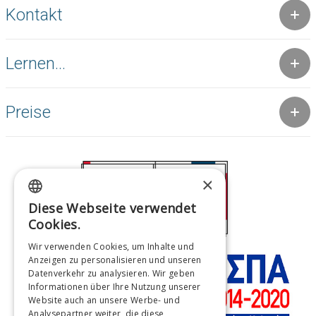
Kontakt
Lernen...
Preise
×
Diese Webseite verwendet
GREEK
Cookies.
ENGLISH
Wir verwenden Cookies, um Inhalte und
Anzeigen zu personalisieren und unseren
FRENCH
Datenverkehr zu analysieren. Wir geben
ITALIAN
Informationen über Ihre Nutzung unserer
Website auch an unsere Werbe- und
GERMAN
Analysepartner weiter, die diese