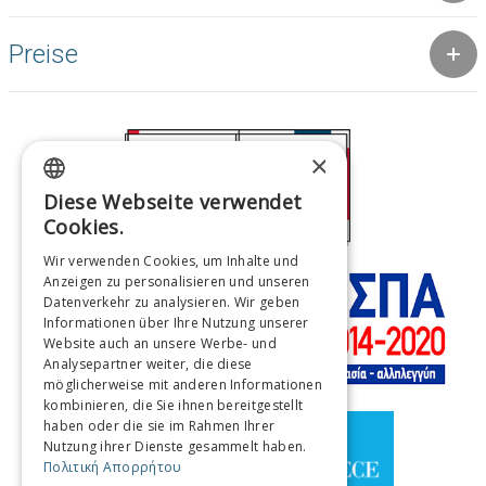
Preise
×
Diese Webseite verwendet
GREEK
Cookies.
ENGLISH
Wir verwenden Cookies, um Inhalte und
Anzeigen zu personalisieren und unseren
FRENCH
Datenverkehr zu analysieren. Wir geben
ITALIAN
Informationen über Ihre Nutzung unserer
Website auch an unsere Werbe- und
GERMAN
Analysepartner weiter, die diese
möglicherweise mit anderen Informationen
SPANISH
kombinieren, die Sie ihnen bereitgestellt
haben oder die sie im Rahmen Ihrer
CHINESE (SIMPLIFIED)
Nutzung ihrer Dienste gesammelt haben.
Πολιτική Απορρήτου
CHINESE