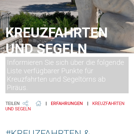
KREUZFAHRTEN
UND SEGELN
Informieren Sie sich über die folgende
Liste verfügbarer Punkte für
Kreuzfahrten und Segeltörns ab
Piräus.
TEILEN
|
ERFAHRUNGEN
|
KREUZFAHRTEN
UND SEGELN
#KREUZFAHRTEN &