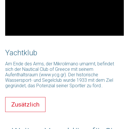
Yachtklub
Am Ende des Arms, der Mikrolimano umarmt, befindet
sich der Nautical Club of Greece mit seinem
Aufenthaltsraum (www.ycg.gr). Der historische
Wassersport- und Segelclub wurde 1933 mit dem Ziel
gegründet, das Potenzial seiner Sportler zu förd..
Zusätzlich