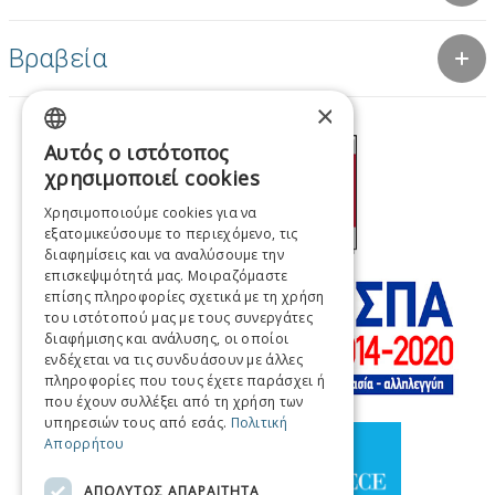
Βραβεία
×
Αυτός ο ιστότοπος
GREEK
χρησιμοποιεί cookies
ENGLISH
Χρησιμοποιούμε cookies για να
εξατομικεύσουμε το περιεχόμενο, τις
FRENCH
διαφημίσεις και να αναλύσουμε την
ITALIAN
επισκεψιμότητά μας. Μοιραζόμαστε
επίσης πληροφορίες σχετικά με τη χρήση
GERMAN
του ιστότοπού μας με τους συνεργάτες
διαφήμισης και ανάλυσης, οι οποίοι
SPANISH
ενδέχεται να τις συνδυάσουν με άλλες
πληροφορίες που τους έχετε παράσχει ή
CHINESE (SIMPLIFIED)
που έχουν συλλέξει από τη χρήση των
υπηρεσιών τους από εσάς.
Πολιτική
CHINESE
Απορρήτου
ΑΠΟΛΥΤΩΣ ΑΠΑΡΑΙΤΗΤΑ