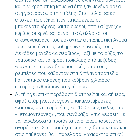
και η Μικρασιατική κουζίνα έπαιξαν μεγάλο ρόλο
στη γαστρονομία της πόλης. Στις παλιότερες
εποχές τα στέκια ήταν τα καφενεία, οι
μπακαλοταβέρνες και τα ουζερί, όπου σύχναζαν
κυρίως οι εργάτες, οι ναυτικοί, αλλά και οι
οικογενειάρχες που έρχονταν στη Δημοτική Αγορά
του Πειραιά για τις καθημερινές αγορές τους.
Δεκάδες μαγαζάκια σέρβιραν, μαζί με το ούζο, το
τσίπουρο και το κρασί, ποικιλίες από μεζέδες
-συχνά με τη συνοδεία μουσικής από τους
ρεμπέτες που κάθονταν στα διπλανά τραπέζια.
Γοητευτικές εικόνες που κρύβουν χιλιάδες
ιστορίες ανθρώπων και γεύσεων.
Αυτή η γευστική παράδοση διατηρείται και σήμερα,
αφού ακόμη λειτουργούν μπακαλοταβέρνες
-κάποιες με ιστορία έως και 100 ετών, άλλες πιο
«μεταμοντέρνες»-, που συνδυάζουν τις γεύσεις με
τα παραδοσιακά προϊόντα τα οποία μπορείτε να
αγοράσετε. Στα τραπέζια των μεζεδοπωλείων και
στις ταβέρνες θα ...παρελάσουν χαρακτηριστικοί