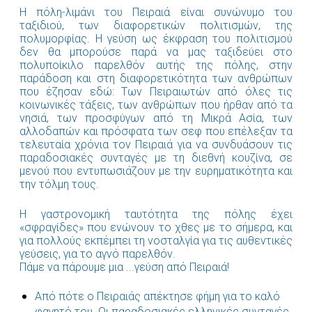
H πόλη-λιμάνι του Πειραιά είναι συνώνυμο του
ταξιδιού, των διαφορετικών πολιτισμών, της
πολυμορφίας. Η γεύση ως έκφραση του πολιτισμού
δεν θα μπορούσε παρά να μας ταξιδεύει στο
πολυποίκιλο παρελθόν αυτής της πόλης, στην
παράδοση και στη διαφορετικότητα των ανθρώπων
που έζησαν εδώ: Tων Πειραιωτών από όλες τις
κοινωνικές τάξεις, των ανθρώπων που ήρθαν από τα
νησιά, των προσφύγων από τη Μικρά Ασία, των
αλλοδαπών και πρόσφατα των σεφ που επέλεξαν τα
τελευταία χρόνια τον Πειραιά για να συνδυάσουν τις
παραδοσιακές συνταγές με τη διεθνή κουζίνα, σε
μενού που εντυπωσιάζουν με την ευρηματικότητα και
την τόλμη τους.
Η γαστρονομική ταυτότητα της πόλης έχει
«σφραγίδες» που ενώνουν το χθες με το σήμερα, και
για πολλούς εκπέμπει τη νοσταλγία για τις αυθεντικές
γεύσεις, για το αγνό παρελθόν.
Πάμε να πάρουμε μια ...γεύση από Πειραιά!
Από πότε ο Πειραιάς απέκτησε φήμη για το καλό
φαγητό του. Οι παραδοσιακές ελληνικές συνταγές