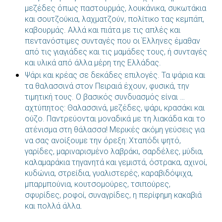
μεζέδες όπως παστουρμάς, λουκάνικα, συκωτάκια
και σουτζούκια, λαχματζούν, πολίτικο τας κεμπάπ,
καβουρμάς. Αλλά και πιάτα με τις απλές και
πεντανόστιμες συνταγές που οι Έλληνες έμαθαν
από τις γιαγιάδες και τις μαμάδες τους, ή συνταγές
και υλικά από άλλα μέρη της Ελλάδας.
Ψάρι και κρέας σε δεκάδες επιλογές. Τα ψάρια και
τα θαλασσινά στον Πειραιά έχουν, φυσικά, την
τιμητική τους. Ο βασικός συνδυασμός είναι …
αχτύπητος: Θαλασσινά, μεζέδες, ψάρι, κρασάκι και
ούζο. Παντρεύονται μοναδικά με τη λιακάδα και το
ατένισμα στη θάλασσα! Μερικές ακόμη γεύσεις για
να σας ανοίξουμε την όρεξη: Χταπόδι ψητό,
γαρίδες, μαριναρισμένο λαβράκι, σαρδέλες, μύδια,
καλαμαράκια τηγανητά και γεμιστά, όστρακα, αχινοί,
κυδώνια, στρείδια, γυαλιστερές, καραβιδόψιχα,
μπαρμπούνια, κουτσομούρες, τσιπούρες,
σφυρίδες, ροφοί, συναγρίδες, η περίφημη κακαβιά
και πολλά άλλα.