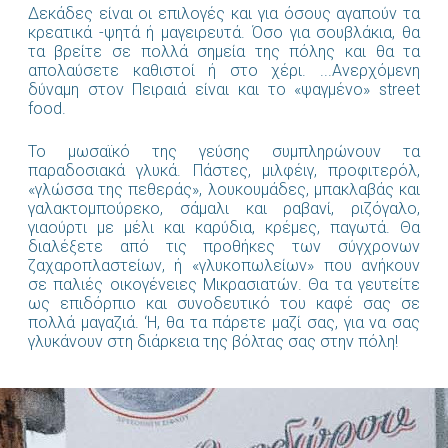
Δεκάδες είναι οι επιλογές και για όσους αγαπούν τα
κρεατικά -ψητά ή μαγειρευτά. Όσο για σουβλάκια, θα
τα βρείτε σε πολλά σημεία της πόλης και θα τα
απολαύσετε καθιστοί ή στο χέρι. ...Ανερχόμενη
δύναμη στον Πειραιά είναι και το «ψαγμένο» street
food.
Το μωσαϊκό της γεύσης συμπληρώνουν τα
παραδοσιακά γλυκά. Πάστες, μιλφέιγ, προφιτερόλ,
«γλώσσα της πεθεράς», λουκουμάδες, μπακλαβάς και
γαλακτομπούρεκο, σάμαλι και ραβανί, ριζόγαλο,
γιαούρτι με μέλι και καρύδια, κρέμες, παγωτά. Θα
διαλέξετε από τις προθήκες των σύγχρονων
ζαχαροπλαστείων, ή «γλυκοπωλείων» που ανήκουν
σε παλιές οικογένειες Μικρασιατών. Θα τα γευτείτε
ως επιδόρπιο και συνοδευτικό του καφέ σας σε
πολλά μαγαζιά. ‘Η, θα τα πάρετε μαζί σας, για να σας
γλυκάνουν στη διάρκεια της βόλτας σας στην πόλη!