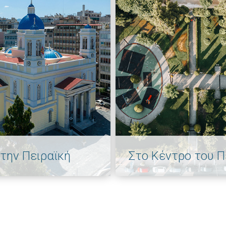
την Πειραϊκή
Στο Κέντρο του Π