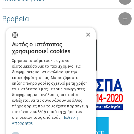
Βραβεία
×
Αυτός ο ιστότοπος
GREEK
χρησιμοποιεί cookies
ENGLISH
Χρησιμοποιούμε cookies για να
εξατομικεύσουμε το περιεχόμενο, τις
FRENCH
διαφημίσεις και να αναλύσουμε την
ITALIAN
επισκεψιμότητά μας. Μοιραζόμαστε
επίσης πληροφορίες σχετικά με τη χρήση
GERMAN
του ιστότοπού μας με τους συνεργάτες
διαφήμισης και ανάλυσης, οι οποίοι
SPANISH
ενδέχεται να τις συνδυάσουν με άλλες
πληροφορίες που τους έχετε παράσχει ή
CHINESE (SIMPLIFIED)
που έχουν συλλέξει από τη χρήση των
υπηρεσιών τους από εσάς.
Πολιτική
CHINESE
Απορρήτου