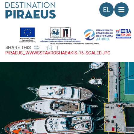
Γλώσσα
SHARE THIS
|
PIRAEUS_WWWSSTAVROSHABAKIS-76-SCALED.JPG