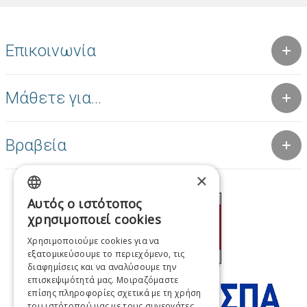
Επικοινωνία
Μάθετε για...
Βραβεία
×
Αυτός ο ιστότοπος
GREEK
χρησιμοποιεί cookies
ENGLISH
Χρησιμοποιούμε cookies για να
εξατομικεύσουμε το περιεχόμενο, τις
FRENCH
διαφημίσεις και να αναλύσουμε την
ITALIAN
επισκεψιμότητά μας. Μοιραζόμαστε
επίσης πληροφορίες σχετικά με τη χρήση
GERMAN
του ιστότοπού μας με τους συνεργάτες