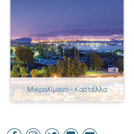
Μικρολίμανο - Καστέλλα