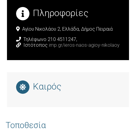
Πληροφορίες
Αγίου Νικολάου 2,
Ελλάδα,
Δήμος Πειραιά
Τηλέφωνο 210 4511247,
Ιστότοπος
imp.gr/ieros-naos-agioy-nikolaoy
Καιρός
Τοποθεσία