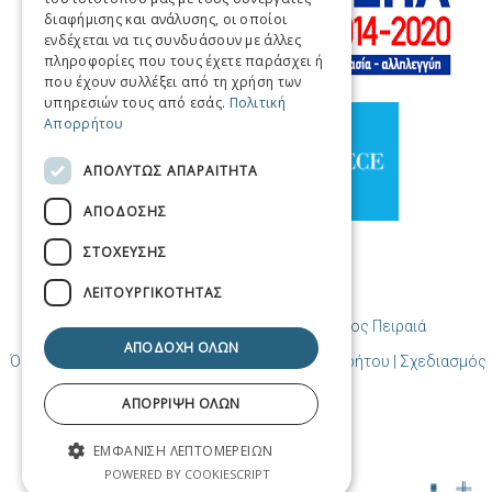
διαφήμισης και ανάλυσης, οι οποίοι
SPANISH
ενδέχεται να τις συνδυάσουν με άλλες
πληροφορίες που τους έχετε παράσχει ή
CHINESE (SIMPLIFIED)
που έχουν συλλέξει από τη χρήση των
υπηρεσιών τους από εσάς.
Πολιτική
CHINESE
Απορρήτου
ΑΠΟΛΎΤΩΣ ΑΠΑΡΑΊΤΗΤΑ
ΑΠΌΔΟΣΗΣ
ΣΤΌΧΕΥΣΗΣ
ΛΕΙΤΟΥΡΓΙΚΌΤΗΤΑΣ
© Copyright Προορισμός Πειραιάς / Δήμος Πειραιά
ΑΠΟΔΟΧΉ ΌΛΩΝ
Όροι χρήσης | Πολιτική Cookies | Πολιτική Απορρήτου
| Σχεδιασμός
και δημιουργία από Cosmote
ΑΠΌΡΡΙΨΗ ΌΛΩΝ
ΕΜΦΆΝΙΣΗ ΛΕΠΤΟΜΕΡΕΙΏΝ
POWERED BY COOKIESCRIPT