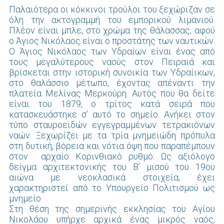
Παλαιότερα οι κόκκινοι τρούλοι του ξεχώριζαν σε
όλη την ακτογραμμή του εμπορικού λιμανιού.
Πλέον είναι μπλε, στο χρώμα της θάλασσας, αφού
ο Άγιος Νικόλαος είναι ο προστάτης των ναυτικών.
Ο Άγιος Νικόλαος των Υδραίων είναι ένας από
τους μεγαλύτερους ναούς στον Πειραιά και
βρίσκεται στην ιστορική συνοικία των Υδραίικων,
στο θαλάσσιο μέτωπο, έχοντας απέναντι την
πλατεία Μελίνας Μερκούρη. Αυτός που θα δείτε
είναι του 1879, ο τρίτος κατά σειρά που
κατασκευάστηκε σ’ αυτό το σημείο. Ανήκει στον
τύπο σταυροειδών εγγεγραμμένων τετρακιόνων
ναών. Ξεχωρίζει με τα τρία μνημειώδη πρόπυλα
στη δυτική, βόρεια και νότια όψη που παραπέμπουν
στον αρχαίο Κορινθιακό ρυθμό. Ως αξιόλογο
δείγμα αρχιτεκτονικής του Β’ μισού του 19ου
αιώνα με νεοκλασικά στοιχεία, έχει
χαρακτηριστεί από το Υπουργείο Πολιτισμού ως
μνημείο.
Στη θέση της σημερινής εκκλησίας του Αγίου
Νικολάου υπήρχε αρχικά ένας μικρός ναός,