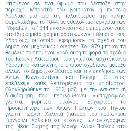
κτισμένος σε ένα ύψωμα που δέσποζε στην
περιοχή. Μπροστά του βρισκόταν η πλατεία
Αμαλίας, μια από τις παλαιότερες της πόλης.
Θεμελιώθηκε το 1844, με εθελοντική εργασία των
Υδραίων. Το 1844 εγκαινιάστηκε ο επόμενος ναός
στο ίδιο σημείο, χρηματοδοτούμενος πάλι από τους
Υδραίους, οι οποίοι εφάρμοσαν τα σχέδια του
δημοτικού μηχανικού Lorenzen. Το 1879 μπήκαν τα
θεμέλια το επόμενου ναού, αυτή τη φορά σε σχέδια
του Ιωάννη Λαζαρίμου, του γνωστού αρχιτέκτονα
Υδραίικης καταγωγής, ο οποίος σχεδίασε, μεταξύ
άλλων, το Δημοτικό Θέατρο και την εκκλησία των
Αγίων Κωνσταντίνου και Ελένης. Ο ίδιος
επέβλεψε κάθε λεπτομέρεια του κτισίματος.
Ολοκληρώθηκε το 1902, μαζί με την εσωτερική
διακόσμηση που περιλαμβάνει νωπογραφίες,
γλυπτά, φορητές εικόνες. Ξεχωρίζει το
Προσκυνητάρι των Αγίων Πάντων του Τήνιου
γλύπτη Ιωάννη Χαλεπά (πατέρα του περίφημου
Γιαννούλη Χαλεπά) και εικόνες των αγιογράφων
της Νέας Σκήτης της Μονής Αγίου Παύλου στο