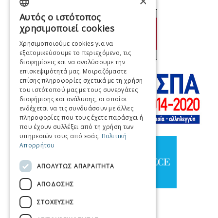
×
Αυτός ο ιστότοπος
GREEK
χρησιμοποιεί cookies
ENGLISH
Χρησιμοποιούμε cookies για να
εξατομικεύσουμε το περιεχόμενο, τις
FRENCH
διαφημίσεις και να αναλύσουμε την
ITALIAN
επισκεψιμότητά μας. Μοιραζόμαστε
επίσης πληροφορίες σχετικά με τη χρήση
GERMAN
του ιστότοπού μας με τους συνεργάτες
διαφήμισης και ανάλυσης, οι οποίοι
SPANISH
ενδέχεται να τις συνδυάσουν με άλλες
πληροφορίες που τους έχετε παράσχει ή
CHINESE (SIMPLIFIED)
που έχουν συλλέξει από τη χρήση των
υπηρεσιών τους από εσάς.
Πολιτική
CHINESE
Απορρήτου
ΑΠΟΛΎΤΩΣ ΑΠΑΡΑΊΤΗΤΑ
ΑΠΌΔΟΣΗΣ
ΣΤΌΧΕΥΣΗΣ