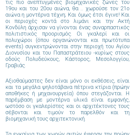
τις πιο ανεπτυγμένες βιομηχανικές ζώνες του
19ου και του 20ου αιώνα, θα ... χωρούσε τον 21ο
αιώνα η μοντέρνα τέχνη; Και όμως έτσι έγινε! Και
οι περιοχές κοντά στο λιμάνι και την Ακτή
Κονδύλη άρχισαν να γίνονται ένας συναρπαστικός
πολιτιστικός προορισμός. Οι γκαλερί και οι
πολυχώροι (όπου οργανώνονται και πρωτότυπα
events) συγκεντρώνονται στην περιοχή του Αγίου
Διονυσίου και του Παπαστράτειου -κυρίως στους
οδούς Πολυδεύκους, Κάστορος, Μεσολογγίου,
Γραβιάς.
Αξιοθαύμαστες δεν είναι μόνο οι εκθέσεις, είναι
και τα μεγάλα ψηλοτάβανα πέτρινα κτίρια (πρώην
αποθήκες ή μηχανουργεία) όπου στεγάζονται. Η
παρέμβαση με μοντέρνα υλικά είναι εμφανής,
ωστόσο οι γκαλερίστες και οι αρχιτέκτονες τους
σέβονται και τιμούν το παρελθόν και τη
βιομηχανική τους αρχιτεκτονική.
Τα εγκαίνια των χωρών αυτών έφεραν την πρώην