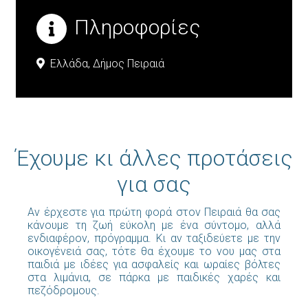
Πληροφορίες
Ελλάδα,
Δήμος Πειραιά
Έχουμε κι άλλες προτάσεις
για σας
Αν έρχεστε για πρώτη φορά στον Πειραιά θα σας
κάνουμε τη ζωή εύκολη με ένα σύντομο, αλλά
ενδιαφέρον, πρόγραμμα. Κι αν ταξιδεύετε με την
οικογένειά σας, τότε θα έχουμε το νου μας στα
παιδιά με ιδέες για ασφαλείς και ωραίες βόλτες
στα λιμάνια, σε πάρκα με παιδικές χαρές και
πεζόδρομους.