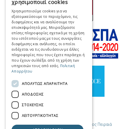
χρησιμοποιεί cookies
ENGLISH
Χρησιμοποιούμε cookies για να
εξατομικεύσουμε το περιεχόμενο, τις
FRENCH
διαφημίσεις και να αναλύσουμε την
ITALIAN
επισκεψιμότητά μας. Μοιραζόμαστε
επίσης πληροφορίες σχετικά με τη χρήση
GERMAN
του ιστότοπού μας με τους συνεργάτες
διαφήμισης και ανάλυσης, οι οποίοι
SPANISH
ενδέχεται να τις συνδυάσουν με άλλες
πληροφορίες που τους έχετε παράσχει ή
CHINESE (SIMPLIFIED)
που έχουν συλλέξει από τη χρήση των
υπηρεσιών τους από εσάς.
Πολιτική
CHINESE
Απορρήτου
ΑΠΟΛΎΤΩΣ ΑΠΑΡΑΊΤΗΤΑ
ΑΠΌΔΟΣΗΣ
ΣΤΌΧΕΥΣΗΣ
ΛΕΙΤΟΥΡΓΙΚΌΤΗΤΑΣ
© Copyright Προορισμός Πειραιάς / Δήμος Πειραιά