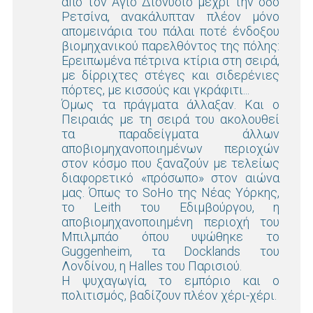
από τον Άγιο Διονύσιο μέχρι την οδό
Ρετσίνα, ανακάλυπταν πλέον μόνο
απομεινάρια του πάλαι ποτέ ένδοξου
βιομηχανικού παρελθόντος της πόλης:
Ερειπωμένα πέτρινα κτίρια στη σειρά,
με δίρριχτες στέγες και σιδερένιες
πόρτες, με κισσούς και γκράφιτι...
Όμως τα πράγματα άλλαξαν. Και ο
Πειραιάς με τη σειρά του ακολουθεί
τα παραδείγματα άλλων
αποβιομηχανοποιημένων περιοχών
στον κόσμο που ξαναζούν με τελείως
διαφορετικό «πρόσωπο» στον αιώνα
μας. Όπως το SoHo της Νέας Υόρκης,
το Leith του Εδιμβούργου, η
αποβιομηχανοποιημένη περιοχή του
Μπιλμπάο όπου υψώθηκε το
Guggenheim, τα Docklands του
Λονδίνου, η Halles του Παρισιού.
Η ψυχαγωγία, το εμπόριο και ο
πολιτισμός, βαδίζουν πλέον χέρι-χέρι.