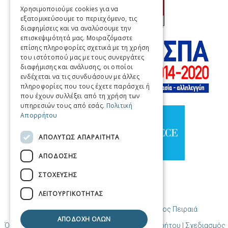
ENGLISH
Χρησιμοποιούμε cookies για να
εξατομικεύσουμε το περιεχόμενο, τις
FRENCH
διαφημίσεις και να αναλύσουμε την
ITALIAN
επισκεψιμότητά μας. Μοιραζόμαστε
επίσης πληροφορίες σχετικά με τη χρήση
GERMAN
του ιστότοπού μας με τους συνεργάτες
διαφήμισης και ανάλυσης, οι οποίοι
SPANISH
ενδέχεται να τις συνδυάσουν με άλλες
πληροφορίες που τους έχετε παράσχει ή
CHINESE (SIMPLIFIED)
που έχουν συλλέξει από τη χρήση των
υπηρεσιών τους από εσάς.
Πολιτική
CHINESE
Απορρήτου
ΑΠΟΛΥΤΩΣ ΑΠΑΡΑΙΤΗΤΑ
ΑΠΟΔΟΣΗΣ
ΣΤΟΧΕΥΣΗΣ
ΛΕΙΤΟΥΡΓΙΚΟΤΗΤΑΣ
© Copyright Προορισμός Πειραιάς / Δήμος Πειραιά
ΑΠΟΔΟΧΗ ΟΛΩΝ
Όροι χρήσης | Πολιτική Cookies | Πολιτική Απορρήτου
| Σχεδιασμός